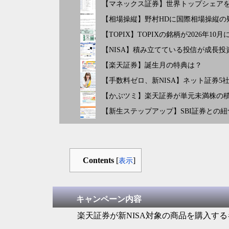
【マネックス証券】世界トップシェアを
【相場操縦】野村HDに国際相場操縦の
【TOPIX】TOPIXの銘柄が2026年
【NISA】積み立てている投信が成長
【楽天証券】誕生月の特典は？
【手数料ゼロ、新NISA】ネット証券5
【かぶツミ】楽天証券が単元未満株の
【新生ステップアップ】SBI証券との
Contents
[
]
表示
キャンペーン内容
楽天証券が新NISA対象の商品を購入す