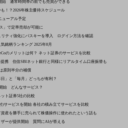
開始 通常時間帯の前でも売買ができる
も！？2026年株主優待スケジュール
ニューアル予定
ビス」で定率売却が可能に
キュリティ強化にパスキーを導入 ログイン方法を確認
銘柄ランキング 2025年8月
iDeCoのメリットは何？ ネット証券のサービスを比較
Gが業務提携 住信SBIネット銀行と同様にリアルタイム口座振替も
井は原則半分の補償
毎日」と「毎月」どっちが有利？
ら開始 どんなサービス？
ット証券5社の比較
付)サービスを開始 各社の積み立てサービスを比較
有資産を勝手に売られて株価操作に使われたという話も
ザーが提供開始 質問にAIが答える