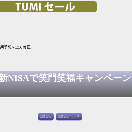
上期予想を上方修正
新NISAで笑門笑福キャンペーン開
証券会社
証券会社ニュース