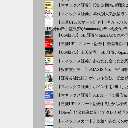
【マネックス証券】投信定期売却開始 2
【マネックス証券】年代別人気投信ランキン
【三菱UFJeスマート証券】7月から
【処分勧告】監視委がmoomoo証券へ処分勧告
【US株IPO】SBI証券でSpaceXのIP
【三菱UFJ eスマート証券】投信積立
【US株IPO】楽天証券、SBI証券がSpa
【マネックス証券】あなたに合った投
【投信買付停止】eMAXIS Neo 宇
【証券会社比較】ポイント対決 投信積
【マネックス証券】ポイントを利用し
【マネックス証券】JCBカードで投信
【三菱UFJeスマート証券】5月から
【Olive】預金残高に応じてクレカ積立
【マネックスカード】投信つみたての