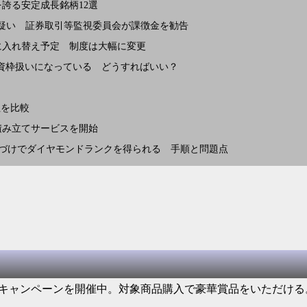
誇る安定成長銘柄12選
疑い 証券取引等監視委員会が課徴金を勧告
10月に入れ替え予定 制度は大幅に変更
投資枠扱いになっている どうすればいい？
社を比較
積み立てサービスを開始
紐づけでダイヤモンドランクを得られる 手順と問題点
るキャンペーンを開催中。対象商品購入で豪華賞品をいただける。