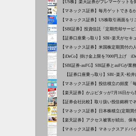
【US株】楽天証券がプレマーケットを
【マネックス証券】毎月ゲットできるか
【マネックス証券】US株取引画面をリ
【SBI証券】投資信託「定期売却サー
【証券口座乗っ取り】SBI･楽天がセ
【マネックス証券】米国株定期買付の人気
【iDeCo】掛け金上限を7000円上げ 
【SBI証券-auFG】SBI証券とauF
【証券口座乗っ取り】SBI･楽天･松
【マネックス証券】投信積立の頻度「
【楽天証券】かぶピタッが7月16日か
【証券会社比較】取り扱い投信銘柄でネ
【マネックス証券】日本株積立(定期買
【楽天証券】アクセス被害が続出、保
【マネックス証券】マネックスアドバイ