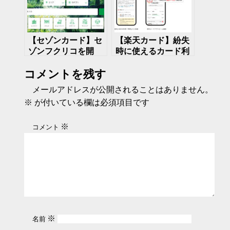
【セゾンカード】セ
【楽天カード】紛失
ゾンフクリコを開
時に使えるカード利
始 アメックスゴー
用一時停止機能をリ
コメントを残す
ルド以上の会員に提
リース
供
メールアドレスが公開されることはありません。
※
が付いている欄は必須項目です
※
コメント
※
名前