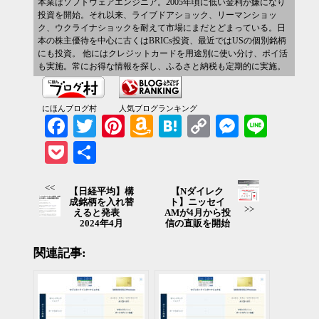
本業はソフトウェアエンジニア。2005年頃に低い金利が嫌になり
投資を開始。それ以来、ライブドアショック、リーマンショッ
ク、ウクライナショックを耐えて市場にまだとどまっている。日
本の株主優待を中心に古くはBRICs投資、最近ではUSの個別銘柄
にも投資。 他にはクレジットカードを用途別に使い分け、ポイ活
も実施。常にお得な情報を探し、ふるさと納税も定期的に実施。
にほんブログ村
人気ブログランキング
Facebook
Twitter
Pinterest
Amazon
Hatena
Copy
Messenger
Line
Wish
Link
Pocket
共有
List
<<
【日経平均】構
【Nダイレク
成銘柄を入れ替
ト】ニッセイ
>>
えると発表
AMが4月から投
2024年4月
信の直販を開始
関連記事: