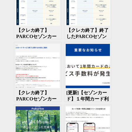
【クレカ終了】
【クレカ終了】終了
PARCOセゾンカー
したPARCOセゾン
ドが終了 新しいカ
カードでは空港ラウ
ードは「来ない」
ンジは使えない
【クレカ終了】
[更新]【セゾンカー
PARCOセゾンカー
ド】１年間カード利
ドが終了 更新カー
用がないとカードサ
ドのサービスは充
ービス手数料徴収
実！？
へ