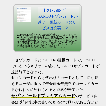
【クレカ終了】
PARCOセゾンカードが
終了 更新カードのサ
ービスは充実！？
2024/10/20追記 パルコの親会社のJフロントリテ
ーリングの決算報告書に、新PARCOカード発行
の予定が書かれていた。 おそらくカード会社を
換えて発行するのだろう。そのために急にサー
ビスを停止したのかな。 詳細はこ […]
セゾンカードとPARCOの提携カードで、PARCO
でいろいろメリットのあったPARCOセゾンカードが
提携終了となった。
セゾンカードからは代わりのカードとして、切り替
えるユーザに限って年会費永年無料でゴールドカー
ドが代わりに発行されると連絡が来ていた。
セゾンゴールドプレミアムカード
のサービス内
容は以前の記事に書いてあるので興味がある方はど