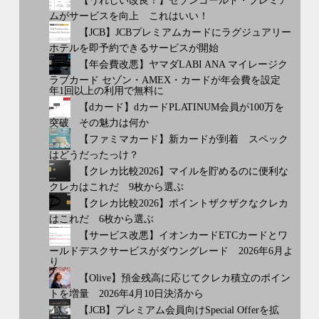
【うれしい改良！】セゾンゴールド・プレミア
ムがサービスを向上 これはいい！
【JCB】JCBプレミアムカードにラグジュアリー
ホテルを即予約できるサービスが開始
【年会費改悪】ヤマダLABI ANA マイレージク
ラブカード セゾン・AMEX・カードが年会費を設定
年1回以上の利用で無料に
【dカード】dカードPLATINUM会員が100万を
突破 その魅力は何か
【ファミマカード】新カードが到着 スペック
はどうだったっけ？
【クレカ比較2026】マイルを貯めるのに便利な
クレカはこれだ 9枚から選ぶ
【クレカ比較2026】ポイントザクザクなクレカ
はこれだ 6枚から選ぶ
【サービス改悪】イオンカードETCカードとワ
ールドデスクサービスがダウングレード 2026年6月よ
り
【Olive】預金残高に応じてクレカ積立のポイン
トを増量 2026年4月10日決済から
【JCB】プレミアム会員向けSpecial Offerを拡