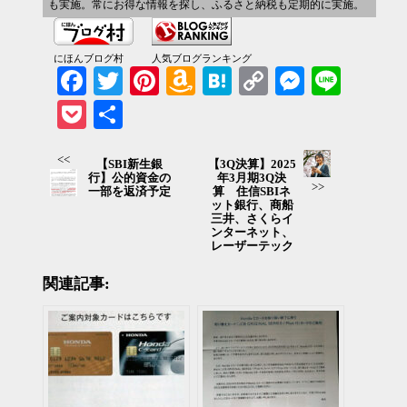
も実施。常にお得な情報を探し、ふるさと納税も定期的に実施。
にほんブログ村
人気ブログランキング
Facebook
Twitter
Pinterest
Amazon
Hatena
Copy
Messenger
Line
Wish
Link
Pocket
共有
List
<<
【SBI新生銀
【3Q決算】2025
行】公的資金の
年3月期3Q決
>>
一部を返済予定
算 住信SBIネ
ット銀行、商船
三井、さくらイ
ンターネット、
レーザーテック
関連記事: