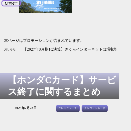
MENU
本ページはプロモーションが含まれています。
【202
おしらせ
【ホンダCカード】サービ
ス終了に関するまとめ
2025年7月28日
クレカニュース
クレジットカード