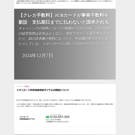
【クレカ手数料】JCBカードが事務手数料を
新設 支払期日までに払わないと請求される
キャッシングの利率についての制限ができたため、クレカ各社
の経営状態は近年はよくない。 各社でポイント還元率を下げ
たり、紙の請求書が有料になったり、年会費の割引がなくなっ
たりしている。 イオンカードに続いてJCBカードもユ […]...
2024年12月7日