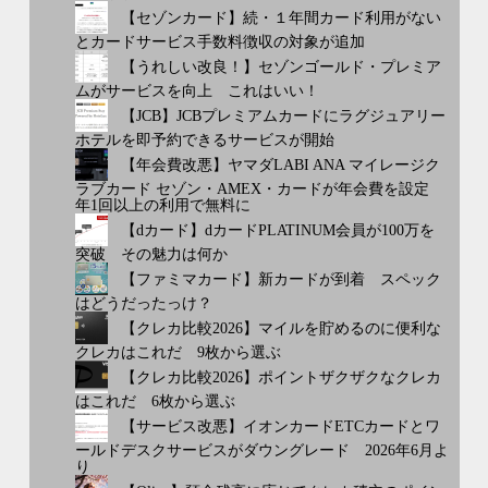
【セゾンカード】続・１年間カード利用がない
とカードサービス手数料徴収の対象が追加
【うれしい改良！】セゾンゴールド・プレミア
ムがサービスを向上 これはいい！
【JCB】JCBプレミアムカードにラグジュアリー
ホテルを即予約できるサービスが開始
【年会費改悪】ヤマダLABI ANA マイレージク
ラブカード セゾン・AMEX・カードが年会費を設定
年1回以上の利用で無料に
【dカード】dカードPLATINUM会員が100万を
突破 その魅力は何か
【ファミマカード】新カードが到着 スペック
はどうだったっけ？
【クレカ比較2026】マイルを貯めるのに便利な
クレカはこれだ 9枚から選ぶ
【クレカ比較2026】ポイントザクザクなクレカ
はこれだ 6枚から選ぶ
【サービス改悪】イオンカードETCカードとワ
ールドデスクサービスがダウングレード 2026年6月よ
り