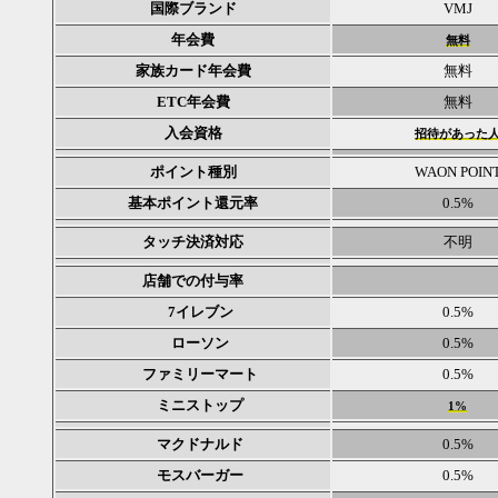
国際ブランド
VMJ
年会費
無料
家族カード年会費
無料
ETC年会費
無料
入会資格
招待があった
ポイント種別
WAON POIN
基本ポイント還元率
0.5%
タッチ決済対応
不明
店舗での付与率
7イレブン
0.5%
ローソン
0.5%
ファミリーマート
0.5%
ミニストップ
1%
マクドナルド
0.5%
モスバーガー
0.5%