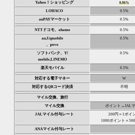
Yahoo！ショッピング
0.96%
LOHACO
0.5%
auPAYマーケット
0.5%
NTTドコモ、ahamo
0.5%
au,Uqmobile
0.5%
、povo
ソフトバンク、Y!
0.5%
mobile,LINEMO
楽天モバイル
0.5%
対応する電子マネー
W
対応するQRコード決済
不明
マイル交換、旅行
マイル交換
ポイント→JAL
JALマイル付与レート
200円＝1ポイ
1000ポイント＝50
ANAマイル付与レート