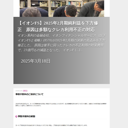
【イオンFS】2025年2月期純利益を下方修
正 原因は多額なクレカ利用不正の対応
イオン系列の金融会社、イオンフィナンシャルサービス（以下
イオンFSと省略）(8570)が2025年2月期の決算の見込みを下方
修正した。 原因は後手に回ったクレカの不正利用の対策費用
で。23億円もの減益となった。 イオンF […]...
2025年3月18日