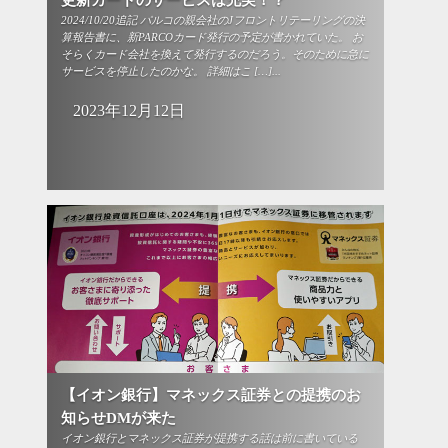
更新カードのサービスは充実！？
2024/10/20追記 パルコの親会社のJフロントリテーリングの決
算報告書に、新PARCOカード発行の予定が書かれていた。 お
そらくカード会社を換えて発行するのだろう。そのために急に
サービスを停止したのかな。 詳細はこ […]...
2023年12月12日
【イオン銀行】マネックス証券との提携のお
知らせDMが来た
イオン銀行とマネックス証券が提携する話は前に書いている