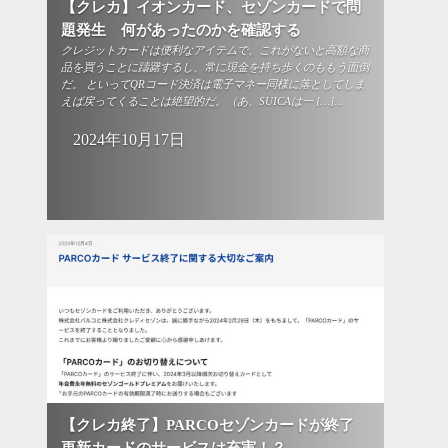
【クレカ】イオンカード、セゾンカードで問
題発生 何があったのかを確認する
クレジットカードは便利なアイテムで、これがないと高額な商
品を買うことに躊躇するし、常に現金を持ち歩くのももう面倒
だ。 といってQRコード決済は電子マネー同様に落としてしま
えば戻ってくることは絶望的だ。（あ、SUICAは一 […]...
2024年10月17日
【クレカ終了】PARCOセゾンカードが終了