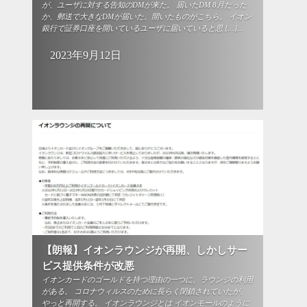
が、ユーザに対する告知のDMが来た。 届いたDM 8月だった
か、郵送で大きなDMが届いた。開いたものがこちら。 イオン
銀行で証券口座を開いているユーザに届いていると思 […]...
2023年9月12日
【朗報】イオンラウンジが再開、しかしサー
ビス提供条件が改悪
イオンカードのゴールドを持つ理由の一つに、ラウンジの利用
がある。 コロナウィルスのために長らく閉鎖されていたが、
やっと再開する。 イオンラウンジとは イオンモールのように