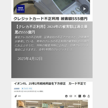
【クレカ不正利用】2024年の被害額は過去最
悪の555億円
最近クレカの不正利用、証券会社の不正アクセスと、詐欺事件
が多発している。 昨年のクレカの不正利用の被害額は555億円
におよぶそうだ。 NHKの報道 NHKによれば、 日本クレジット
協会によりますと、去年1年間のクレジット […]...
2025年4月12日