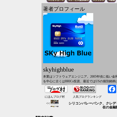
イオンカード
サービス提供条件
ラウンジ
改悪
著者プロフィール
skyhighblue
本業はソフトウェアエンジニア。2005年頃に低い
を中心に古くはBRICs投資、最近ではUSの個別
にほんブログ村
人気ブログランキング
シリコンバレーバンク、クレデ
<<
在の金融