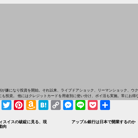
金利が嫌になり投資を開始。それ以来、ライブドアショック、リーマンショック、ウ
銘柄にも投資。 他にはクレジットカードを用途別に使い分け、ポイ活も実施。常にお
Facebook
Twitter
Pinterest
Amazon
Hatena
Copy
Messenger
Line
Pocket
共有
Wish
Link
ィスイスの破綻に見る、現
アップル銀行は日本で開業するのか
List
動向