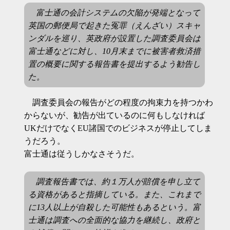
富士通の会計システムの欠陥が発端となって
英国の郵便局で起きた冤罪（えんざい）スキャ
ンダルを巡り、英政府が設置した調査委員会は
富士通などに対し、10月末までに被害者救済措
置の概要に関する報告書を提出するよう勧告し
た。
調査委員会の報告がどの程度の拘束力を持つかわ
からないが、勧告が出ているのに何もしなければ
UKだけでなくEU諸国でのビジネスが停止してしま
うだろう。
富士通は従うしかなさそうだ。
調査報告書では、約１万人が賠償を申し立て
る資格があると指摘している。また、これまで
に13人以上が自殺した可能性もあるという。富
士通は調査への全面的な協力を継続し、政府と