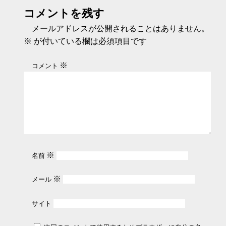
ム障害で冷蔵品の出
で大幅増益
コメントを残す
荷停止 6月まで延
期
メールアドレスが公開されることはありません。
※
が付いている欄は必須項目です
※
コメント
※
名前
※
メール
サイト