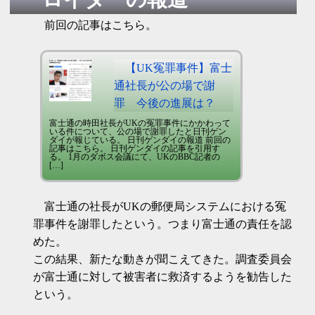
前回の記事はこちら。
【UK冤罪事件】富士
通社長が公の場で謝
罪 今後の進展は？
富士通の時田社長がUKの冤罪事件にかかわって
いる件について、公の場で謝罪したと日刊ゲン
ダイが報じている。 日刊ゲンダイの報道 前回の
記事はこちら。 日刊ゲンダイの記事を引用す
る。 1月のダボス会議にて、UKのBBC記者の
[…]
富士通の社長がUKの郵便局システムにおける冤
罪事件を謝罪したという。つまり富士通の責任を認
めた。
この結果、新たな動きが聞こえてきた。調査委員会
が富士通に対して被害者に救済するようを勧告した
という。