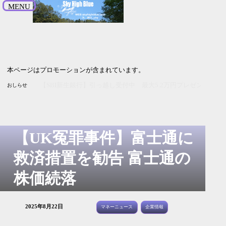
MENU
本ページはプロモーションが含まれています。
【2027年3月期1Q決算】
おしらせ
【UK冤罪事件】富士通に
救済措置を勧告 富士通の
株価続落
2025年8月22日
マネーニュース
企業情報