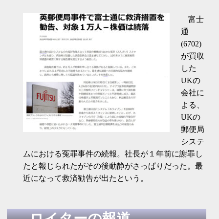
富士
通
(6702)
が買収
した
UKの
会社に
よる、
UKの
郵便局
システ
ムにおける冤罪事件の続報。社長が１年前に謝罪し
たと報じられたがその後動静がさっぱりだった。最
近になって救済勧告が出たという。
ロイターの報道