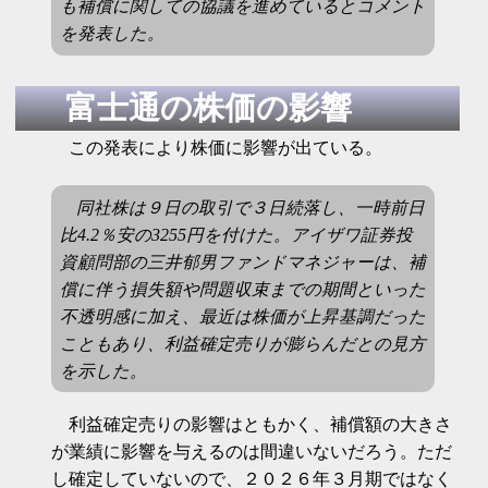
も補償に関しての協議を進めているとコメント
を発表した。
富士通の株価の影響
この発表により株価に影響が出ている。
同社株は９日の取引で３日続落し、一時前日
比4.2％安の3255円を付けた。アイザワ証券投
資顧問部の三井郁男ファンドマネジャーは、補
償に伴う損失額や問題収束までの期間といった
不透明感に加え、最近は株価が上昇基調だった
こともあり、利益確定売りが膨らんだとの見方
を示した。
利益確定売りの影響はともかく、補償額の大きさ
が業績に影響を与えるのは間違いないだろう。ただ
し確定していないので、２０２６年３月期ではなく