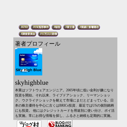
6702
UK冤罪事件
勧告
富士通
業績に影響懸念
調査委員会
１万人に賠償
著者プロフィール
skyhighblue
本業はソフトウェアエンジニア。2005年頃に低い金利が嫌になり
投資を開始。それ以来、ライブドアショック、リーマンショッ
ク、ウクライナショックを耐えて市場にまだとどまっている。日
本の株主優待を中心に古くはBRICs投資、最近ではUSの個別銘柄
にも投資。 他にはクレジットカードを用途別に使い分け、ポイ活
も実施。常にお得な情報を探し、ふるさと納税も定期的に実施。