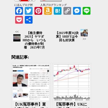
にほんブログ村
人気ブログランキング
Facebook
Twitter
Pinterest
Amazon
Hatena
Copy
Messenger
Line
Wish
Link
Pocket
共有
List
<<
【株主優待
【2025年度3Q決
2025】ヤマダ
算】SHIFTは今
>>
HDから いつも
回も好決算
の優待券が到
着 2025年7月
関連記事:
【UK冤罪事件】富
【冤罪事件】UKに