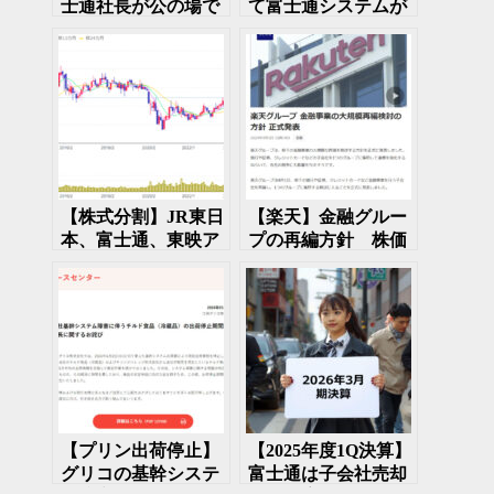
士通社長が公の場で
て富士通システムが
謝罪 今後の進展
冤罪事件を引き起こ
は？
し 富士通の株価急
落
【株式分割】JR東日
【楽天】金融グルー
本、富士通、東映ア
プの再編方針 株価
ニメーションが分割
は反発
を発表
【プリン出荷停止】
【2025年度1Q決算】
グリコの基幹システ
富士通は子会社売却