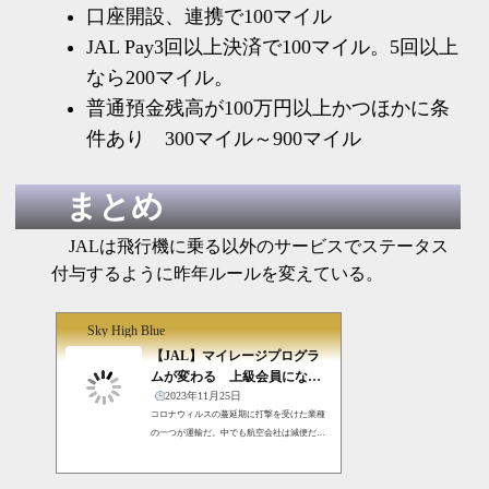
口座開設、連携で100マイル
JAL Pay3回以上決済で100マイル。5回以上
なら200マイル。
普通預金残高が100万円以上かつほかに条
件あり 300マイル～900マイル
まとめ
JALは飛行機に乗る以外のサービスでステータス
付与するように昨年ルールを変えている。
Sky High Blue
【JAL】マイレージプログラ
ムが変わる 上級会員になり
やすくなる？ 2024年1月よ
2023年11月25日
コロナウィルスの蔓延期に打撃を受けた業種
り
の一つが運輸だ。中でも航空会社は減便だけ
でも対応しきれずボーナスカットなどが発表
されていた。いつかはマイレージプログラム
が変わるかと思っていたが、ANAが先に若干