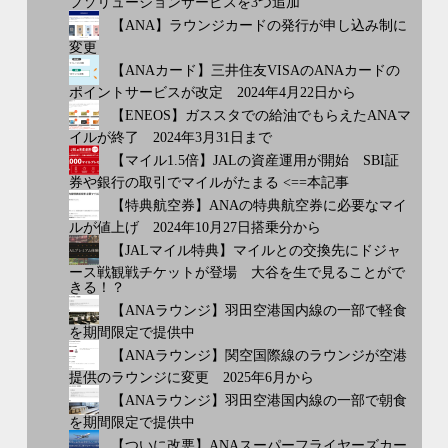
フソリューションサービスを3つ追加
【ANA】ラウンジカードの発行が申し込み制に
変更
【ANAカード】三井住友VISAのANAカードの
ポイントサービスが改定 2024年4月22日から
【ENEOS】ガススタでの給油でもらえたANAマ
イルが終了 2024年3月31日まで
【マイル1.5倍】JALの資産運用が開始 SBI証
券や銀行の取引でマイルがたまる <==本記事
【特典航空券】ANAの特典航空券に必要なマイ
ルが値上げ 2024年10月27日搭乗分から
【JALマイル特典】マイルとの交換先にドジャ
ース戦観戦チケットが登場 大谷を生で見ることがで
きる！？
【ANAラウンジ】羽田空港国内線の一部で軽食
を期間限定で提供中
【ANAラウンジ】関空国際線のラウンジが空港
提供のラウンジに変更 2025年6月から
【ANAラウンジ】羽田空港国内線の一部で朝食
を期間限定で提供中
【ついに改悪】ANAスーパーフライヤーズカー