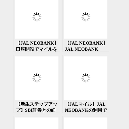
【JAL NEOBANK】
【JAL NEOBANK】
口座開設でマイルを
JAL NEOBANK
得られる2つの特
PREMIUMが提供開
典 2025年1月15日
始 年会費が必要な
まで
代わりにマイルが6
倍貯まる
【新生ステップアッ
【JALマイル】JAL
プ】SBI証券との紐
NEOBANKの利用で
づけでダイヤモンド
最大7000マイルプレ
ランクを得られる
ゼント 9月30日ま
手順と問題点
で