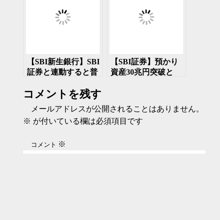
【SBI新生銀行】SBI
【SBI証券】預かり
証券と連動すると普
資産30兆円突破と
通預金金利が0.3%
SBI新生銀行の上場
コメントを残す
に でも住信SBIネ
廃止が決定
ット銀行を使ってい
メールアドレスが公開されることはありません。
るけど可能なの？
※
が付いている欄は必須項目です
※
コメント