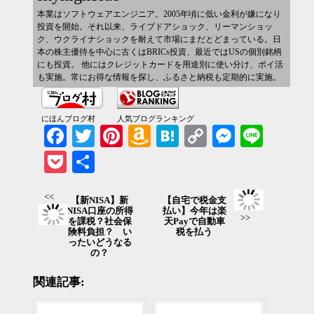
本業はソフトウェアエンジニア。2005年頃に低い金利が嫌になり
投資を開始。それ以来、ライブドアショック、リーマンショッ
ク、ウクライナショックを耐えて市場にまだとどまっている。日
本の株主優待を中心に古くはBRICs投資、最近ではUSの個別銘柄
にも投資。 他にはクレジットカードを用途別に使い分け、ポイ活
も実施。常にお得な情報を探し、ふるさと納税も定期的に実施。
にほんブログ村
人気ブログランキング
Facebook
Twitter
Pinterest
Amazon
Hatena
Copy
Messenger
Line
Wish
Link
Pocket
共有
List
<<
【新NISA】新
【自宅で税金支
NISA口座の所得
払い】今年は楽
>>
を課税？社会保
天Payで自動車
険料負担？ い
税を払う
ったいどうなる
の？
関連記事: