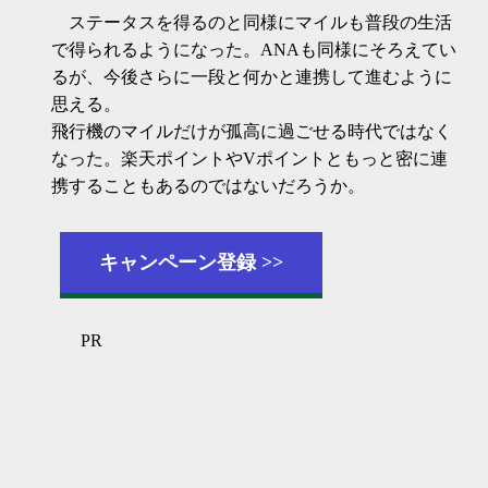
変わっている。今回はJALが色々変えることを
ステータスを得るのと同様にマイルも普段の生活
発表した。2024年1月から開始する。発表の概
で得られるようになった。ANAも同様にそろえてい
要今まで上級ステータスを得るには、より高
るが、今後さらに一段と何かと連携して進むように
い運賃でより遠くに、さらに回数を多く飛行
機に乗ることが求められていた。それゆえ修
思える。
行僧、と言われるステータスを得るためだけ
飛行機のマイルだけが孤高に過ごせる時代ではなく
に沖縄近辺をただ乗るだけの人が多数いた。
（今もいると思う...
なった。楽天ポイントやVポイントともっと密に連
携することもあるのではないだろうか。
キャンペーン登録
PR