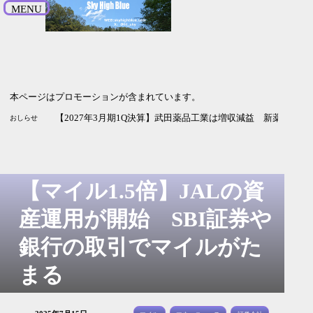
MENU
本ページはプロモーションが含まれています。
【20
おしらせ
【マイル1.5倍】JALの資
産運用が開始 SBI証券や
銀行の取引でマイルがた
まる