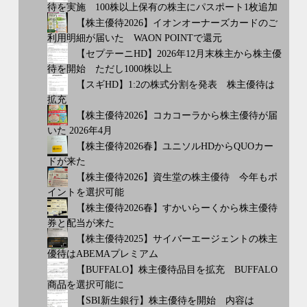
待を実施 100株以上保有の株主にパスポート1枚追加
【株主優待2026】イオンオーナーズカードのご
利用明細が届いた WAON POINTで還元
【セプテーニHD】2026年12月末株主から株主優
待を開始 ただし1000株以上
【スギHD】1:2の株式分割を発表 株主優待は
拡充
【株主優待2026】コカコーラから株主優待が届
いた 2026年4月
【株主優待2026春】ユニソルHDからQUOカー
ドが来た
【株主優待2026】資生堂の株主優待 今年もポ
イントを選択可能
【株主優待2026春】すかいらーくから株主優待
券と配当が来た
【株主優待2025】サイバーエージェントの株主
優待はABEMAプレミアム
【BUFFALO】株主優待品目を拡充 BUFFALO
商品を選択可能に
【SBI新生銀行】株主優待を開始 内容は