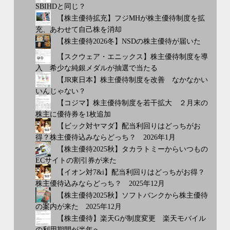
SBIHDと同じ？
【株主優待拡充】フジMHが株主優待制度を拡
充、あわせて自己株を消却
【株主優待2026冬】NSDの株主優待が届いた
【スクウェア・エニックス】株主優待制度を導
入 希少な純銀メダルが抽選で当たる
【JR東日本】株主優待制度を改善 なかなかい
いんじゃない？
【コジマ】株主優待制度を若干拡大 ２月末の
株主に優待券を1枚追加
【ビック対ヤマダ】配当利回りはどっちがお
得？株主優待込みならどっち？ 2026年1月
【株主優待2025秋】タカラトミーからいつもの
ECサイトの割引券が来た
【イオン対7&i】配当利回りはどっちがお得？
株主優待込みならどっち？ 2025年12月
【株主優待2025秋】ソフトバンクから株主優待
の案内が来た 2025年12月
【株主優待】楽天Gが制度変更 楽天モバイル
の利用期間が半年へ