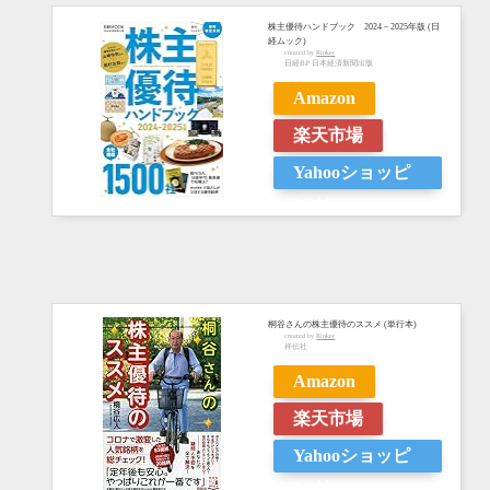
株主優待ハンドブック 2024－2025年版 (日
経ムック)
created by
Rinker
日経BP 日本経済新聞出版
Amazon
楽天市場
Yahooショッピ
ング
桐谷さんの株主優待のススメ (単行本)
created by
Rinker
祥伝社
Amazon
楽天市場
Yahooショッピ
ング