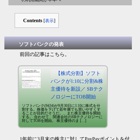
Contents
[
]
表示
ソフトバンクの発表
前回の記事はこちら。
【株式分割】ソフト
バンクが1:10に分割&株
主優待を新設／ SBテク
ノロジーにTOB開始
ソフトバンク(9434)が9月30日に1:10に株式を分
割する。株価を下げて若年層でも買いやすくす
ることが目的だそうだ。、また株主優待を開始
する。 合わせて、関連会社のSBテクノロジーに
対してTOBを開始。 株主優待のま […]
1年前に3月末の株主に対してPayPayポイントを付