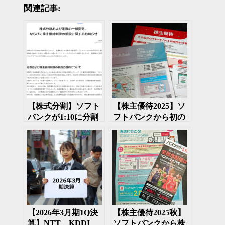
関連記事:
【株式分割】ソフト
【株主優待2025】ソ
バンクが1:10に分割
フトバンクから初の
&株主優待を新設／
株主優待が来た
SBテクノロジーに
2025年６月
TOB開始
【2026年3月期1Q決
【株主優待2025秋】
算】NTT、KDDI、
ソフトバンクから株