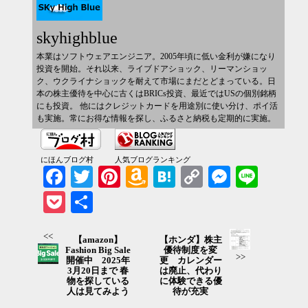
skyhighblue
本業はソフトウェアエンジニア。2005年頃に低い金利が嫌になり
投資を開始。それ以来、ライブドアショック、リーマンショッ
ク、ウクライナショックを耐えて市場にまだとどまっている。日
本の株主優待を中心に古くはBRICs投資、最近ではUSの個別銘柄
にも投資。 他にはクレジットカードを用途別に使い分け、ポイ活
も実施。常にお得な情報を探し、ふるさと納税も定期的に実施。
にほんブログ村
人気ブログランキング
Facebook
Twitter
Pinterest
Amazon
Hatena
Copy
Messenger
Line
Wish
Link
Pocket
共有
List
<<
【amazon】
【ホンダ】株主
Fashion Big Sale
優待制度を変
>>
開催中 2025年
更 カレンダー
3月20日まで 春
は廃止、代わり
物を探している
に体験できる優
人は見てみよう
待が充実