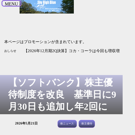
MENU
本ページはプロモーションが含まれています。
【2027年3月期1Q決算】JX金属は増収増益 為替と銅価格頼
【2026年12月期2Q決算】資生堂は増収増益 純利益は3倍
【2027年3月期1Q決算】武田薬品工業は増収減益 新薬に期待
【2026年3月期1Q決算】野村HDは増収増益 通期予想・配当
【2026年12月期2Q決算】コカ・コーラは今回も増収増益 純
おしらせ
【ソフトバンク】株主優
待制度を改良 基準日に9
月30日も追加し年2回に
2026年5月21日
株ニュース
株主優待