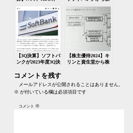
ソフトバンク
主優待の案内が来
た 2025年12月
【3Q決算】ソフトバ
【株主優待2024】キ
ンクが2023年度3Q決
リンと資生堂から株
算を発表 純利益を
主優待制度変更の説
コメントを残す
予想より上方修正
明文書が来た
メールアドレスが公開されることはありません。
※
が付いている欄は必須項目です
※
コメント