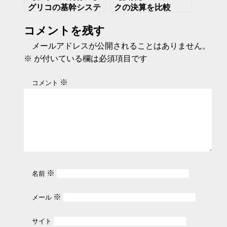
グリコの基幹システ
クの決算を比較
ム障害で冷蔵品の出
MUFG,SMBC,みず
コメントを残す
荷停止 6月まで延
ほ はこの１年どう戦
期
ってきたか
メールアドレスが公開されることはありません。
※
が付いている欄は必須項目です
※
コメント
※
名前
※
メール
サイト