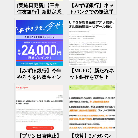
[実施日更新]【三井
【みずほ銀行】ネッ
住友銀行】新勘定系
トバンクでの振込手
システムへの移行を
数料が他行あてでも
延期 システム障害
110円に 一方で窓
発生により
口ATMでの振込手数
料は値上げ
【みずほ銀行】今年
【MUFG】新たなネ
やろうを応援キャン
ット銀行を立ち上
ペーン 口座開設で最
げ 統合アプリの提
大24,000円プレゼン
供も
ト
【プリン出荷停止】
【決算】3メガバン