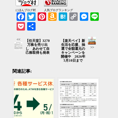
にほんブログ村
人気ブログランキング
Facebook
Twitter
Pinterest
Amazon
Hatena
Copy
Messenger
Line
Wish
Link
Pocket
共有
List
<<
【任天堂】3270
【楽天ペイ】新
万株を売り出
生活を応援、抽
>>
し あわせて自
選で全額還元の
己株取得も発表
キャンペーンを
開催中 2026年
5月10日まで
関連記事: