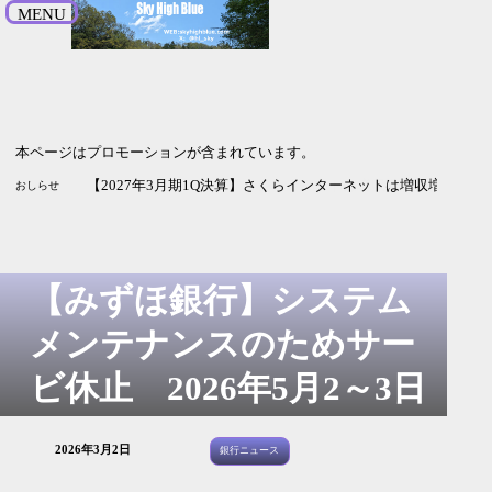
MENU
本ページはプロモーションが含まれています。
【2026年9月期3Q決算】HENNGEは増収増益 純利益の進捗率
【2027年3月期1Q決算】ソシオネクストは増収も利益は赤字
【2027年3月期1Q決算】さくらインターネットは増収増益 G
おしらせ
【みずほ銀行】システム
メンテナンスのためサー
ビ休止 2026年5月2～3日
2026年3月2日
銀行ニュース