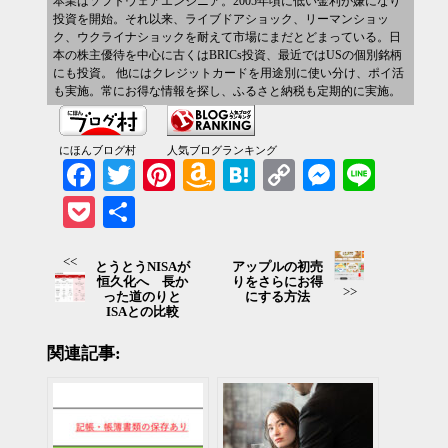
本業はソフトウェアエンジニア。2005年頃に低い金利が嫌になり
投資を開始。それ以来、ライブドアショック、リーマンショッ
ク、ウクライナショックを耐えて市場にまだとどまっている。日
本の株主優待を中心に古くはBRICs投資、最近ではUSの個別銘柄
にも投資。 他にはクレジットカードを用途別に使い分け、ポイ活
も実施。常にお得な情報を探し、ふるさと納税も定期的に実施。
にほんブログ村
人気ブログランキング
Facebook
Twitter
Pinterest
Amazon
Hatena
Copy
Messenger
Line
Wish
Link
Pocket
共有
List
<<
とうとうNISAが
アップルの初売
恒久化へ 長か
りをさらにお得
>>
った道のりと
にする方法
ISAとの比較
関連記事: