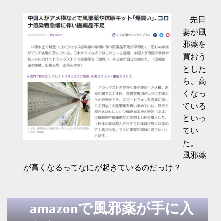
先日
妻が風
邪薬を
買おう
とした
ら、高
くなっ
ている
といっ
てい
た。
風邪薬
が高くなるってなにが起きているのだっけ？
amazonで風邪薬が手に入