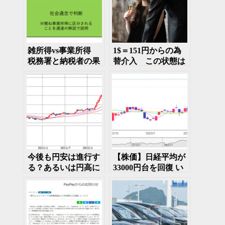
雑所得vs事業所得
1$＝151円からの為
税務署と納税者の果
替介入 この状態は
てしない戦い
いつまで続く？
今後も円安は進行す
【株価】日経平均が
る？あるいは円高に
33000円台を回復 い
戻る？
つまで続くこの相場