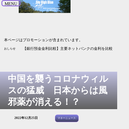
MENU
本ページはプロモーションが含まれています。
【SBI新生銀行】引っ越し受付中 最大5.2万円プレゼント 9月
【株主優待2026】イーサポートリンクから毎年楽しみのあれが届い
【銀行預金金利比較】主要ネットバンクの金利を比較 2026年
おしらせ
中国を襲うコロナウィル
スの猛威 日本からは風
邪薬が消える！？
2022年12月25日
マネーニュース