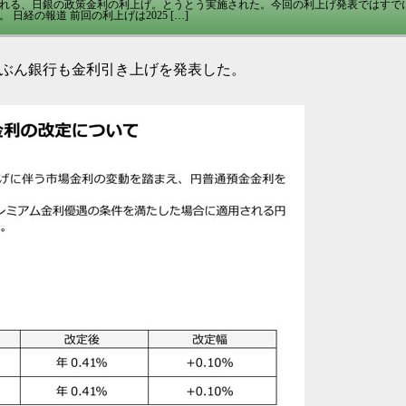
れる、日銀の政策金利の利上げ。とうとう実施された。今回の利上げ発表ではすで
経の報道 前回の利上げは2025 […]
uじぶん銀行も金利引き上げを発表した。