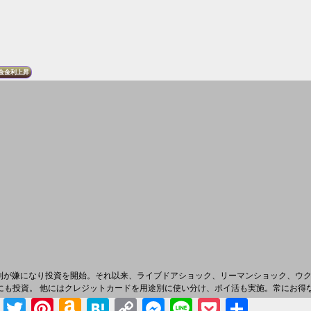
金金利上昇
金利が嫌になり投資を開始。それ以来、ライブドアショック、リーマンショック、ウ
銘柄にも投資。 他にはクレジットカードを用途別に使い分け、ポイ活も実施。常にお
Facebook
Twitter
Pinterest
Amazon
Hatena
Copy
Messenger
Line
Pocket
共有