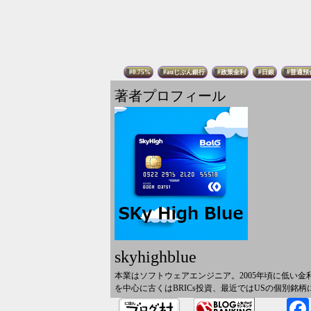
0.75%
auじぶん銀行
政策金利
日銀
普通預
著者プロフィール
skyhighblue
本業はソフトウェアエンジニア。2005年頃に低い
を中心に古くはBRICs投資、最近ではUSの個別