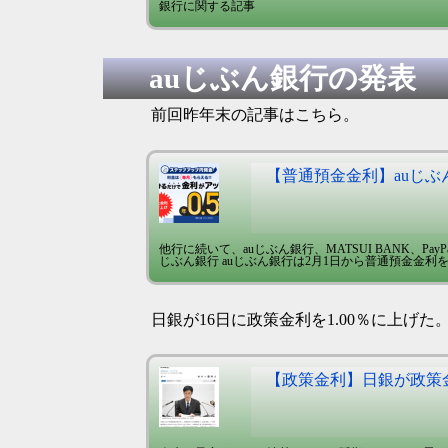
銀行に関する記事
auじぶん銀行の発表
前回昨年末の記事はこちら。
【普通預金金利】auじぶん
他行に続いて、auじぶん銀行、MATSUI BANK、P
じぶん銀行 auじぶん銀行は2月1日から普通預金金利を+0.
日銀が16日に政策金利を1.00％に上げた
【政策金利】日銀が政策金