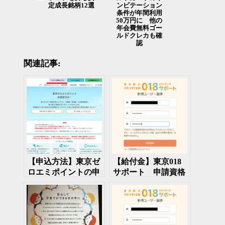
定成長銘柄12選
ンビテーション
条件が年間利用
50万円に 他の
年会費無料ゴー
ルドクレカも確
認
関連記事:
【申込方法】東京ゼ
【給付金】東京018
ロエミポイントの申
サポート 申請資格
込 エアコン、給湯
と手順まとめ
器、LED照明買替で
商品券