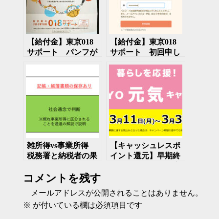
【給付金】東京018
【給付金】東京018
サポート パンフが
サポート 初回申し
届いた
込み締め切り迫る
12月15日まで
雑所得vs事業所得
【キャッシュレスポ
税務署と納税者の果
イント還元】早期終
てしない戦い
了！！ 暮らしを応
コメントを残す
援！TOKYO元気キ
ャンペーンは3月23
メールアドレスが公開されることはありません。
日まで
※
が付いている欄は必須項目です