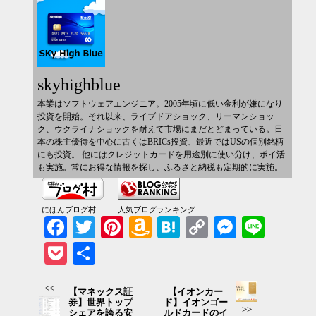
skyhighblue
本業はソフトウェアエンジニア。2005年頃に低い金利が嫌になり
投資を開始。それ以来、ライブドアショック、リーマンショッ
ク、ウクライナショックを耐えて市場にまだとどまっている。日
本の株主優待を中心に古くはBRICs投資、最近ではUSの個別銘柄
にも投資。 他にはクレジットカードを用途別に使い分け、ポイ活
も実施。常にお得な情報を探し、ふるさと納税も定期的に実施。
にほんブログ村
人気ブログランキング
Facebook
Twitter
Pinterest
Amazon
Hatena
Copy
Messenger
Line
Wish
Link
Pocket
共有
List
<<
【マネックス証
【イオンカー
券】世界トップ
ド】イオンゴー
>>
シェアを誇る安
ルドカードのイ