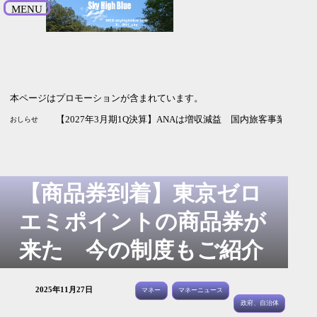
MENU
本ページはプロモーションが含まれています。
【2026年9月期3Q決算】サイバーエージェントは増収増益 
【2027年3月期1Q決算】NECは増収増益 純利益は2.5倍 通
【2027年3月期1Q決算】ANAは増収減益 国内旅客事業の改
おしらせ
【商品券到着】東京ゼロ
エミポイントの商品券が
来た 今の制度もご紹介
2025年11月27日
マネー
マネーニュース
政府、自治体