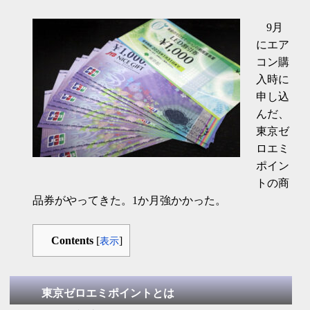
9月
にエア
コン購
入時に
申し込
んだ、
東京ゼ
ロエミ
ポイン
トの商
品券がやってきた。1か月強かかった。
Contents
[
]
表示
東京ゼロエミポイントとは