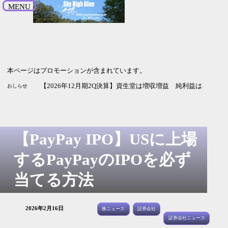
MENU
本ページはプロモーションが含まれています。
【2026年12月期2Q決算】資生堂は増収増益 純利益は3倍
おしらせ
【PayPay IPO】USに上場
するPayPayのIPOを必ず
当てる方法
2026年2月16日
株ニュース
証券会社
証券会社ニュース