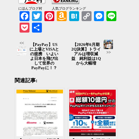
にほんブログ村
人気ブログランキング
Facebook
Twitter
Pinterest
Amazon
Hatena
Copy
Messenger
Line
Wish
Link
Pocket
共有
List
<<
【PayPay】US
【2026年6月期
に上場とVISAと
2Q決算】トライ
>>
の提携 いよい
アルは増収減
よ日本を飛び出
益 純利益は1Q
して世界の
から大幅増
PayPayに！？
関連記事: