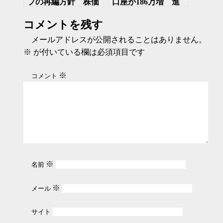
プの再編方針 株価
口座が186万増 進
は反発
む貯蓄から投資、し
コメントを残す
かし下落相場になっ
たら？
メールアドレスが公開されることはありません。
※
が付いている欄は必須項目です
※
コメント
※
名前
※
メール
サイト