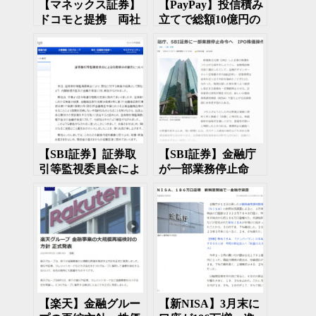
【マネックス証券】
【PayPay】投信積み
ドコモと提携 両社
立てで総額10億円の
の思惑は何か
ポイント還元 キャ
ンペーン開始は1月1
日
【SBI証券】証券取
【SBI証券】金融庁
引等監視委員会によ
が一部業務停止命
る行政処分の勧告が
令 IPO株価操作で
でた
【楽天】金融グルー
【新NISA】3月末に