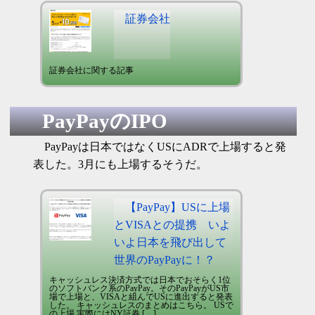
証券会社
証券会社に関する記事
PayPayのIPO
PayPayは日本ではなくUSにADRで上場すると発
表した。3月にも上場するそうだ。
【PayPay】USに上場
とVISAとの提携 いよ
いよ日本を飛び出して
世界のPayPayに！？
キャッシュレス決済方式では日本でおそらく1位
のソフトバンク系のPayPay。そのPayPayがUS市
場で上場と、VISAと組んでUSに進出すると発表
した。 キャッシュレスのまとめはこちら。 USで
の上場 実際にはNY証券 […]