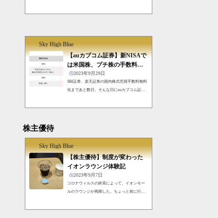
が来た。自分の場合は影響ないと考えている
ので放置していたので、今更紹介。口座統合
のお知らせ前回の記事はこちら。自分はイオ
ン銀行の証券口座とマネックス証券を別々に
持っている。イオン銀行のほうは住宅ローン
Sky High Blue
を契約していたので、その関係で勧められた
から作ったが、魅力的な商品と思えるものが
【auカブコム証券】新NISAで
なくて結局使っていない。前回書いたように
は米国株、プチ株の手数料無
イオン銀行はマネックス証券の仲介口座とな
料化を発表 狙いはデイト...
2023年9月29日
るので、別々に持つことができなくなる。イ
SBI証券、楽天証券の国内株式売買手数料無料
オン銀行の口座を...
化まであと数日。そんな日にauカブコム証券
も後れを取るまいと新NISAでのサービスを改
良すると発表した。ネット証券各社の競争新N
ISAを機に証券会社を乗り換える人が多く出そ
うだ。その恐れからなのか、SBI証券も楽天証
株主優待
券も国内株式手数料無償化を打ち出してい
る。ネット証券5社(SBI、楽天、マネックス、
Sky High Blue
auカブコム、松井）の中では、マネックスは
追従しないと宣言し、松井証券は米国株に限
【株主優待】制度が変わった
定して無料化を発表している。SBI証券もさら
イオンラウンジ体験記
に、新NISA口座がある場合は海外株、ETFの
2023年9月7日
手数料を無料に...
コロナウィルスの終焉によって、イオンモー
ルのラウンジが再開した。ちょっと前に行っ
たのでその時の感想を書く。株主優待のまと
めはこちら以前のイオンラウンジの制度以前
書いたが、株主には連絡が来ていた。以前の