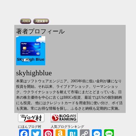
2024
謹賀新年
著者プロフィール
skyhighblue
本業はソフトウェアエンジニア。2005年頃に低い金利が嫌になり
投資を開始。それ以来、ライブドアショック、リーマンショッ
ク、ウクライナショックを耐えて市場にまだとどまっている。日
本の株主優待を中心に古くはBRICs投資、最近ではUSの個別銘柄
にも投資。 他にはクレジットカードを用途別に使い分け、ポイ活
も実施。常にお得な情報を探し、ふるさと納税も定期的に実施。
にほんブログ村
人気ブログランキング
Facebook
Twitter
Pinterest
Amazon
Hatena
Copy
Messenger
Line