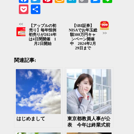
Wish
Link
Pocket
共有
List
<<
【アップルの初
【SBI証券】
売り】毎年恒例
NISAでお年玉総
>>
初売りが2024年
額300万円キャ
は4日間開催 1
ンペーン開催
月2日開始
中 2024年2月
29日まで
関連記事:
はじめまして
東京都教員人事が公
表 今年は終業式前
にお別れを言える