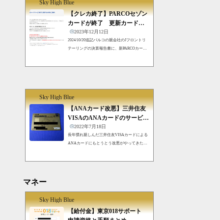
Sky High Blue
サービスを改めて書くのもどうかと思うが。
車購入時、車検時に利用した代金のポイント
【クレカ終了】PARCOセゾン
を優遇 現金かEDYでキャッシュバック現金の
カードが終了 更新カードの
場合は、クレジットカード引き落とし口座に
サービスは充実！？
2023年12月12日
後日振り込まれている。いくつも持つクレジ
2024/10/20追記パルコの親会社のJフロントリ
ットカードの中...
テーリングの決算報告書に、新PARCOカード
発行の予定が書かれていた。おそらくカード
会社を換えて発行するのだろう。そのために
急にサービスを停止したのかな。詳細はこち
ら。いきなりやってきたDMでわかった。長年
使ってきたPARCOセゾンカードが2024年3月に
Sky High Blue
終了するそうだ。PARCOのサービスが付帯す
るクレカがなくなるので、その後の特典が気
【ANAカード改悪】三井住友
になる。PARCOセゾンカードとはずいぶん前
VISAのANAカードのサービス
になってしまった。PARCOはもとは西武百貨
が残念ながら改悪
2022年7月18日
店などと同じセゾングループの企業だった
長年慣れ親しんだ三井住友VISAカードによる
が、セゾングループの凋...
ANAカードにもとうとう改悪がやってきた。
今回は三井住友のANA カードの話。サービス
改悪の内容非常に残念なことだが、昨今の状
況（貸金法、コロナウィルス）を考えれば、
原資が細ってきている以上は仕方ないところ
マネー
だろう。 ANAカード改悪の内容はメールで届
いているが、以下の通り。(1)WEB明細での割
Sky High Blue
引廃止従来は紙に代えてWEB明細にすると年
会費から1,100円割引があったが、10月以降の
【給付金】東京018サポート
年会費からはなくなる。(2) マイペイすリボ払