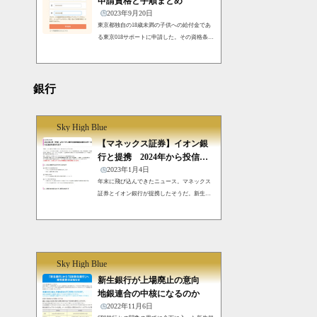
申請資格と手順まとめ
い時のポイント増加の変更従来はリボ手数料
2023年9月20日
が含まれる月の請...
東京都独自の18歳未満の子供への給付金であ
る東京018サポートに申請した。その資格条件
と手順をまとめる。制度の概要東京都018サポ
ートという、年始に小池都知事が表明してい
た子育て支援金の受付が始まっている。所得
制限のない、平等な給付金だ。早速申し込ん
銀行
だ。精度は、都内在住の18歳までの子供に月
額5,000円を支給する。1月に1年分を一括で支
給するそうだ。受給資格下記のどちらかに該
Sky High Blue
当すれば申請できる。 0歳から18歳までの方※
【マネックス証券】イオン銀
平成17年（2005年）4月2日から令和6年（2024
行と提携 2024年から投信仲
年）3月1日までに生まれた方 令和5年度中に都
介口座に
2023年1月4日
内に住所...
年末に飛び込んできたニュース。マネックス
証券とイオン銀行が提携したそうだ。新生銀
行にまつわる闘争昨年の今頃は、マネックス
証券は同様のことを新生銀行とやるように勧
めていた。ところがSBIグループが新生銀行の
株を買い増しし、経営に入った。経営陣との
闘争を経てSBIグループが勝利し、経営陣は交
Sky High Blue
替。この1月からはSBI新生銀行としてスター
トを切った。SBIグループに入った新生銀行
新生銀行が上場廃止の意向
は、マネックス証券との仲介業務の提携を破
地銀連合の中核になるのか
棄し、SBI証券と提携した。当然の帰結だろ
2022年11月6日
う。シェア拡大の対象であった銀行が突然な