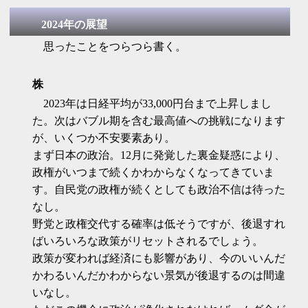
ラウンジ利用条件は大体こうだった。 イオン
の株主かイオンゴールドカードを持つ人、及
2024年の展望
び同伴者は3人まで 利用時間は30分が目安だ
思ったことをつらつら書く。
が、ラウンジごとに決めている 提供されるも
のは飲み物（お代わり自由）、TOP VALUEの
お菓子いくつかまず利用する人はイオン(8267)
の株主かイオンのゴールドカードを持ってい
株
る人。株主...
2023年は日経平均が33,000円台まで上昇しまし
た。次はバブル期を含む最高値への挑戦になります
が、いくつか不安要素あり。
まず日本の政治。12月に発覚した裏金疑惑により、
政権がいつまで続くかわからなくなってきていま
す。自民党の政権が続くとしても政治不信は待った
なし。
野党と政権交代する確率は低そうですが、後退すれ
ばいろいろな政策がリセットされるでしょう。
政策が変われば経済にも影響があり、今のいいんだ
かわるいんだかわからない景気が後退するのは間違
いなし。