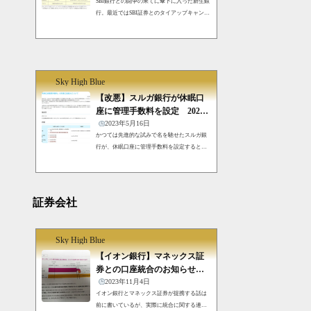
SBI銀行との闘争の果てに傘下に入った新生銀
くなり、困ったの...
行。最近ではSBI証券とのタイアップキャンペ
ーンを始め、着々とSBIのグループになってき
ている。そんな中で、新生銀行は住信SBIネッ
ト銀行との合併ではなく、地銀連合の一つに
なるという噂が出ている。商号変更の連絡ま
ずは手紙で届いた商号変更の連絡から。新生
Sky High Blue
銀行という名称をSBIグループに入ったことか
ら、SBI新生銀行に変えるそうだ。 新生銀行
【改悪】スルガ銀行が休眠口
商号変更この年末期間にシステム変更を行
座に管理手数料を設定 2024
い、2023年1月4日からは新商号で振り込み対
年10月からは全口座が対象
2023年5月16日
応などが行われる。年をまたぐ振り込みには
かつては先進的な試みで名を馳せたスルガ銀
要注意だ。住...
行が、休眠口座に管理手数料を設定すると発
表した。スルガ銀行とはスルガ銀行といえば
自分は4つの支店を使っている。静岡県に住ん
でないので、もちろんネットバンクだ。ネッ
トバンクがまだまだ少なかった頃から、スル
証券会社
ガ銀行は地域に根差さないネットバンク支店
を開設して、全国から顧客を集めた。ANAと
提携した支店はまだある。ソフトバンクとは
Sky High Blue
ずいぶん前に解消してしまった。そういえばs
o-netのポストペットもあったっけ。他にはTポ
【イオン銀行】マネックス証
イント、リクルート支店がある。実店舗がな
券との口座統合のお知らせが
いので定期預金...
来た
2023年11月4日
イオン銀行とマネックス証券が提携する話は
前に書いているが、実際に統合に関する連絡