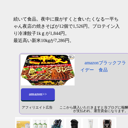
続いて食品。夜中に腹がすくと食いたくなる一平ち
ゃん夜店の焼きそばが12個で1,526円。プロテイン入
り冷凍餃子1kｇが1,844円。
最近高い新米10kgが7,286円。
amazonブラックフラ
イデー 食品
amazon>>
アフィリエイト広告 ここから購入いただきますと当ブログに報酬
が支払われ、運営資金になります。