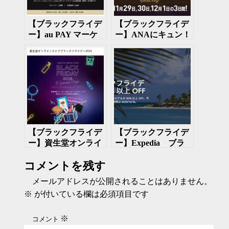
【ブラックフライデ
【ブラックフライデ
ー】au PAY マーケ
ー】ANAにキュン！
ットがブラックフラ
ブラックフライデー
イデーセールを開
セールを開催 11月
催 11月21日～12月
29日～12月1日
2日
【ブラックフライデ
【ブラックフライデ
ー】資生堂オンライ
ー】Expedia ブラ
ンストア ブラック
ックフライデー開
コメントを残す
フライデー2024 11
催 11月22日～12月
月24日～11月29日
4日
メールアドレスが公開されることはありません。
※
が付いている欄は必須項目です
※
コメント