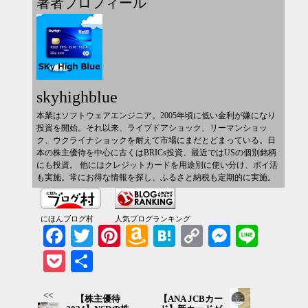
著者プロフィール
skyhighblue
本業はソフトウェアエンジニア。2005年頃に低い金利が嫌になり
投資を開始。それ以来、ライブドアショック、リーマンショッ
ク、ウクライナショックを耐えて市場にまだとどまっている。日
本の株主優待を中心に古くはBRICs投資、最近ではUSの個別銘柄
にも投資。 他にはクレジットカードを用途別に使い分け、ポイ活
も実施。常にお得な情報を探し、ふるさと納税も定期的に実施。
にほんブログ村
人気ブログランキング
Facebook
Twitter
Pinterest
Amazon
Hatena
Copy
Messenger
Line
Wish
Link
Pocket
共有
List
<<
【株主優待
【ANA JCBカー