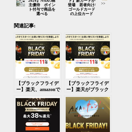
2024】NSDの株
ド】新カードが
>>
主優待 ポイン
登場 若者向け/
ト付与で商品を
ゴールドカード
選べる
の上位カード
関連記事:
【ブラックフライデ
【ブラックフライデ
ー】楽天、amazonで
ー】楽天がブラック
ブラックフライデー
フライデーセールを
セール開催
開催 11月21日～27
日