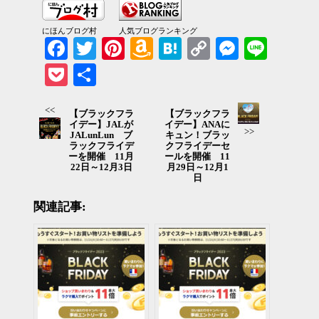
にほんブログ村
人気ブログランキング
Facebook
Twitter
Pinterest
Amazon
Hatena
Copy
Messenger
Line
Wish
Link
Pocket
共有
List
<<
【ブラックフラ
【ブラックフラ
イデー】JALが
イデー】ANAに
>>
JALunLun ブ
キュン！ブラッ
ラックフライデ
クフライデーセ
ーを開催 11月
ールを開催 11
22日～12月3日
月29日～12月1
日
関連記事: