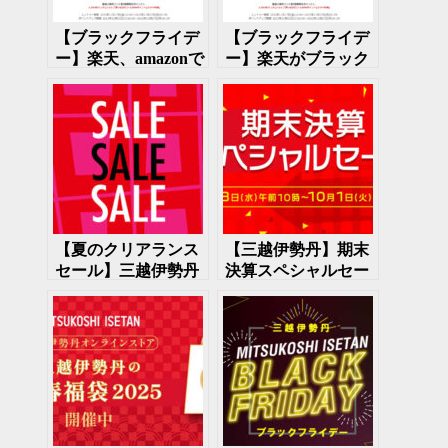
【ブラックフライデ
【ブラックフライデ
ー】楽天、amazonで
ー】楽天がブラック
ブラックフライデー
フライデーセールを
セール開催
開催 11月21日～27
日
【夏のクリアランス
【三越伊勢丹】期末
セール】三越伊勢丹
決算スペシャルセー
で夏のクリアランス
ル開催中 10月1日
セール開始
まで