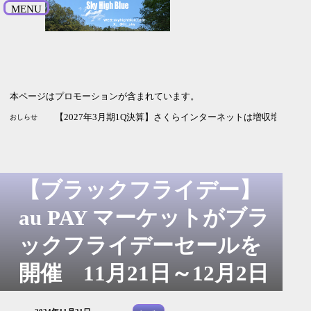
MENU
本ページはプロモーションが含まれています。
【2026年9月期3Q決算】HENNGEは増収増益 純利益の進捗率
【2027年3月期1Q決算】ソシオネクストは増収も利益は赤字
【2027年3月期1Q決算】さくらインターネットは増収増益 G
おしらせ
【ブラックフライデー】
au PAY マーケットがブラ
ックフライデーセールを
開催 11月21日～12月2日