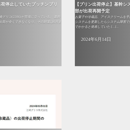
出荷停止していたプッチンプリ
【プリン出荷停止】基幹シ
部が出荷再開予定
リコ(2206)が苦境に立っている。 基幹
お菓子や冷蔵品、アイスクリームを手掛
出荷が全くできなくなり、その対策は6月ま
システムを更新したらシステム障害で
でかかると発表していた […]...
2024年6月14日