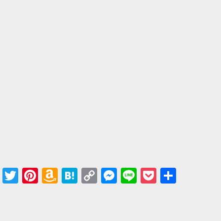
Facebook
Twitter
Pinterest
Amazon
Hatena
Copy
Messenger
Line
Pocket
共有
Wish
Link
List