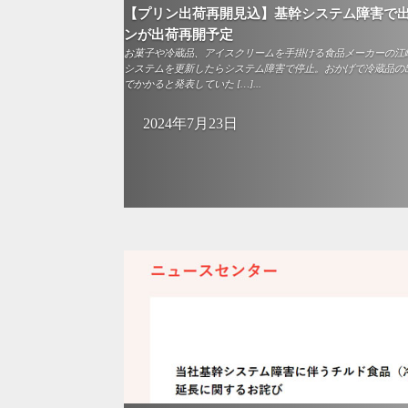
【プリン出荷再開見込】基幹システム障害で
ンが出荷再開予定
お菓子や冷蔵品、アイスクリームを手掛ける食品メーカーの江崎グ
システムを更新したらシステム障害で停止。おかげで冷蔵品の
でかかると発表していた […]...
2024年7月23日