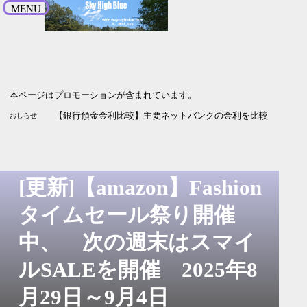
MENU
本ページはプロモーションが含まれています。
【SBI新生銀行】引っ越し受付中 最大5.2万円プレゼント 9月
【株主優待2026】イーサポートリンクから毎年楽しみのあれが届い
【銀行預金金利比較】主要ネットバンクの金利を比較 2026年
おしらせ
[更新]【amazon】Fashion
タイムセール祭り開催
中、 次の週末はスマイ
ルSALEを開催 2025年8
月29日～9月4日