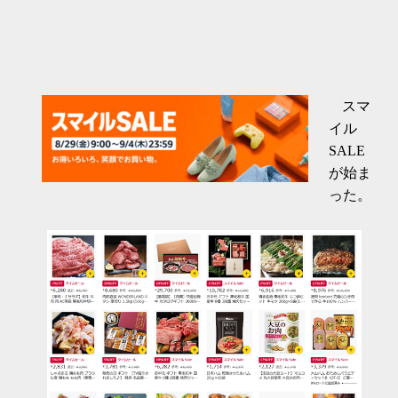
スマ
イル
SALE
が始ま
った。