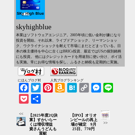
skyhighblue
本業はソフトウェアエンジニア。2005年頃に低い金利が嫌になり
投資を開始。それ以来、ライブドアショック、リーマンショッ
ク、ウクライナショックを耐えて市場にまだとどまっている。日
本の株主優待を中心に古くはBRICs投資、最近ではUSの個別銘柄
にも投資。 他にはクレジットカードを用途別に使い分け、ポイ活
も実施。常にお得な情報を探し、ふるさと納税も定期的に実施。
にほんブログ村
人気ブログランキング
Facebook
Twitter
Pinterest
Amazon
Hatena
Copy
Messenger
Line
Wish
Link
Pocket
共有
List
<<
【2025年度2Q決
【IPO】オリオ
算】すかいらー
ンビールの再上
>>
くは増収増益
場が確定 9月
資さんうどんも
25日、770円
貢献