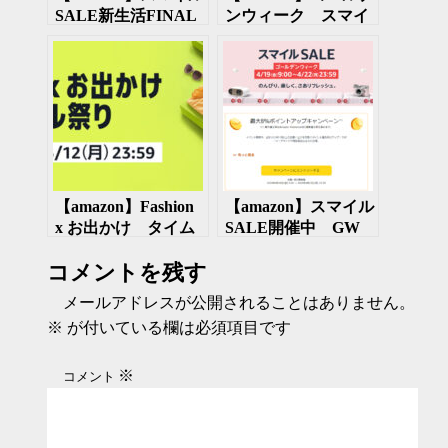
SALE新生活FINAL
ンウィーク スマイ
開催中 4月1日まで
ルSALE 開催 4月
21日まで
【amazon】Fashion
【amazon】スマイル
x お出かけ タイム
SALE開催中 GW
セール祭り開催中
連休に備えて準備し
コメントを残す
5月12日まで
よう 2024年4月22
日まで
メールアドレスが公開されることはありません。
※
が付いている欄は必須項目です
※
コメント