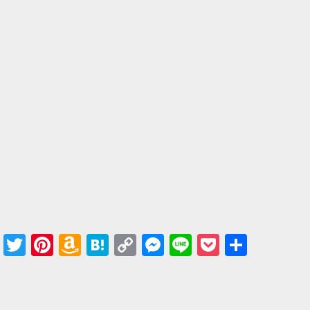
Facebook
Twitter
Pinterest
Amazon
Hatena
Copy
Messenger
Line
Pocket
共有
Wish
Link
List