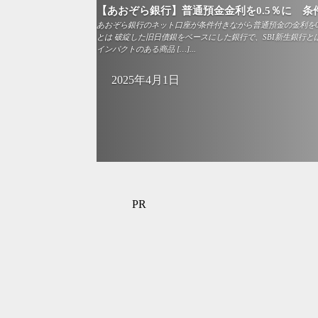
【あおぞら銀行】普通預金金利を0.5％に 条
あおぞら銀行のネット口座が条件付きながら普通預金の金利を0.
とは 破綻した旧日債銀をベースにした銀行で、SBI新生銀行と
インパクトのある商品 […]...
2025年4月1日
PR