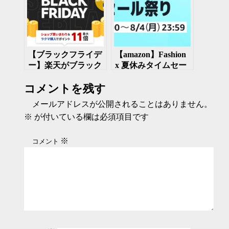
【ブラックフライデ
【amazon】Fashion
ー】楽天がブラック
x 夏休みタイムセー
フライデーセールを
ル祭り開催 ファッ
コメントを残す
開催 11月20日～27
ションに関する商品
日
を安く買おう ７月
メールアドレスが公開されることはありません。
31日～8月4日
※
が付いている欄は必須項目です
※
コメント