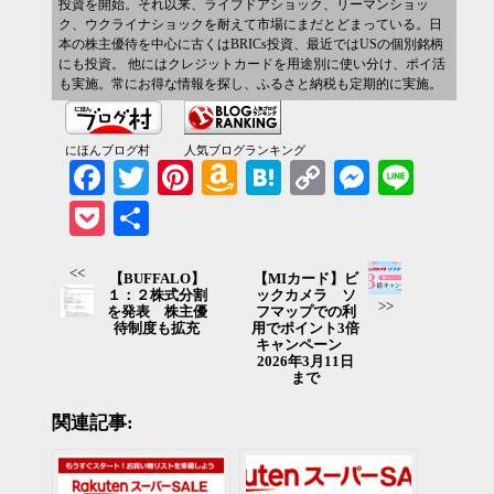
投資を開始。それ以来、ライブドアショック、リーマンショッ
ク、ウクライナショックを耐えて市場にまだとどまっている。日
本の株主優待を中心に古くはBRICs投資、最近ではUSの個別銘柄
にも投資。 他にはクレジットカードを用途別に使い分け、ポイ活
も実施。常にお得な情報を探し、ふるさと納税も定期的に実施。
にほんブログ村
人気ブログランキング
Facebook
Twitter
Pinterest
Amazon
Hatena
Copy
Messenger
Line
Wish
Link
Pocket
共有
List
<<
【BUFFALO】
【MIカード】ビ
１：２株式分割
ックカメラ ソ
>>
を発表 株主優
フマップでの利
待制度も拡充
用でポイント3倍
キャンペーン
2026年3月11日
まで
関連記事: