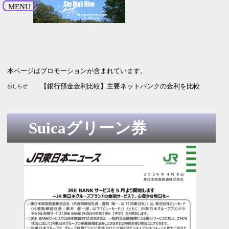
MENU
本ページはプロモーションが含まれています。
【SBI新生銀行】引っ越し受付中 最大5.2万円プレゼント 9月
【株主優待2026】イーサポートリンクから毎年楽しみのあれが届い
【銀行預金金利比較】主要ネットバンクの金利を比較 2026年
おしらせ
Suicaグリーン券