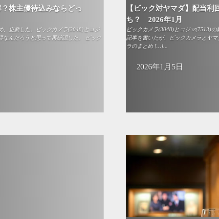
得？株主優待込みならどっ
【ビック対ヤマダ】配当利
ち？ 2026年1月
更新した。ビックカメラ(3048)とコジ
ビックカメラ(3048)とコジマ(75
お得なんだろうと思って再確認した。 ビック
記事を書いたが、ビックカメラとヤマダ
ラのまとめ […]...
2026年1月5日