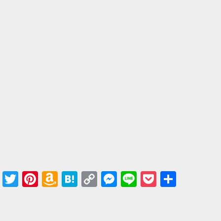
Facebook
Twitter
Pinterest
Amazon
Hatena
Copy
Messenger
Line
Pocket
共有
Wish
Link
List