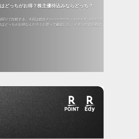
回りはどっちがお得？株主優待込みならどっち？
回りで比較する。今回は総合スーパーマーケットのイオン(8267)と
してははどっちがお得なんだろうと思って確認した。 イオンのまとめは