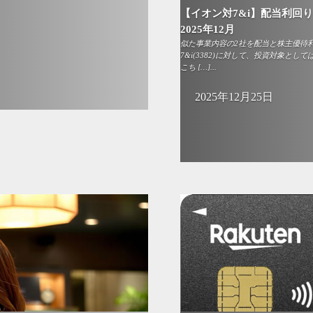
【イオン対7&i】配当利
2025年12月
似た事業内容の2社を配当と株主優待利
7&i(3382)に対して、投資対象と
こち […]...
2025年12月25日