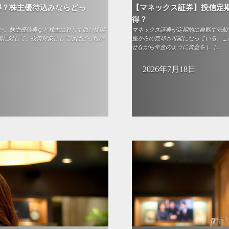
得？株主優待込みならどっ
【マネックス証券】投信定期
得？
た。株主優待券など株主に対して似た提供
マネックス証券が定期的に自動で売却す
子上場に対して、投資対象としてははどっちが
座からの売却も可能になっている。こ
せながら年金のように資金を […]...
2026年7月18日