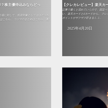
得？株主優待込みならどっ
【クレカレビュー】楽天カ
記事で書くと流れていくので、固定ペ
い、楽天カードとdカードから。 クレ
親子上場に対して、投資対象としてははどっち
ポイントがザクザク貯まる […]...
はこちら。 コジマのまとめはこちら。 配
2025年4月20日