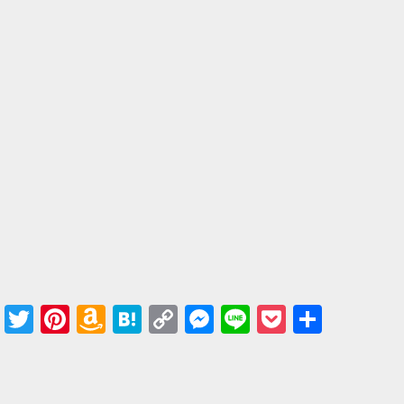
Facebook
Twitter
Pinterest
Amazon
Hatena
Copy
Messenger
Line
Pocket
共有
Wish
Link
List