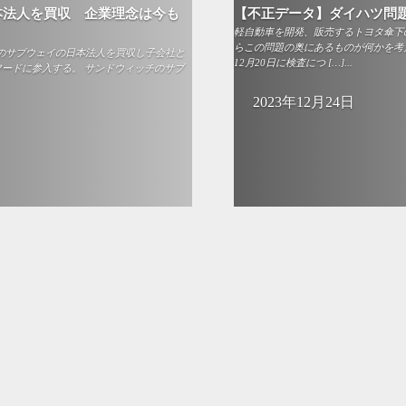
本法人を買収 企業理念は今も
【不正データ】ダイハツ問
軽自動車を開発、販売するトヨタ傘下
らこの問題の奥にあるものが何かを考え
チのサブウェイの日本法人を買収し子会社と
12月20日に検査につ […]...
フードに参入する。 サンドウィッチのサブ
2023年12月24日