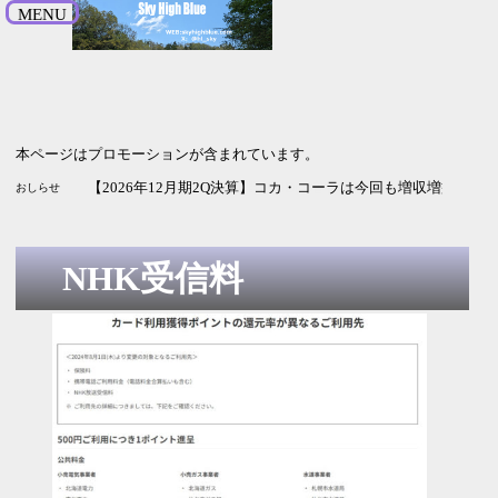
MENU
本ページはプロモーションが含まれています。
【2027年3月期1Q決算】JX金属は増収増益 為替と銅価格頼
【2026年12月期2Q決算】資生堂は増収増益 純利益は3倍
【2027年3月期1Q決算】武田薬品工業は増収減益 新薬に期待
【2026年3月期1Q決算】野村HDは増収増益 通期予想・配当
【2026年12月期2Q決算】コカ・コーラは今回も増収増益 純
おしらせ
NHK受信料