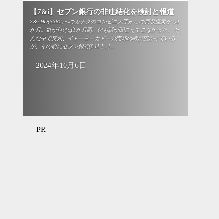
【7&i】セブン銀行の非連結化を検討と報道
7&i HD(3382)へのカナダのコンビニ大手からの買収提案から2
か月。気が付けば1か月間、何も話が聞こえてこなかった。 そ
んな中で突如、イトーヨーカドーの売却の噂が広がっている
が、その前にセブン銀行(841 […]...
2024年10月6日
PR