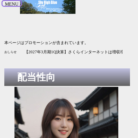
MENU
本ページはプロモーションが含まれています。
【2026年9月期3Q決算】HENNGEは増収増益 純利益の進捗率
【2027年3月期1Q決算】ソシオネクストは増収も利益は赤字
【2027年3月期1Q決算】さくらインターネットは増収増益 G
おしらせ
配当性向