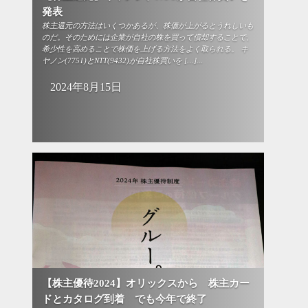
発表
株主還元の方法はいくつかあるが、株価が上がるとうれしいも
のだ。そのためには企業が自社の株を買って償却することで、
希少性を高めることで株価を上げる方法をよく取られる。 キ
ヤノン(7751)とNTT(9432)が自社株買いを […]...
2024年8月15日
【株主優待2024】オリックスから 株主カー
ドとカタログ到着 でも今年で終了