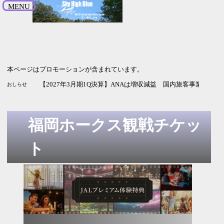
MENU
本ページはプロモーションが含まれています。
【2026年9月期3Q決算】サイバーエージェントは増収増益 
【2027年3月期1Q決算】NECは増収増益 純利益は2.5倍 通
【2027年3月期1Q決算】ANAは増収減益 国内旅客事業の改
おしらせ
福岡ホークス観戦チケッ
ト