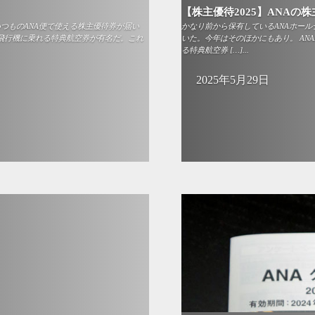
【株主優待2025】ANAの株
いつものANA便で使える株主優待券が届い
かなり前から保有しているANAホールデ
で飛行機に乗れる特典航空券が有名だ。これ
いた。今年はそのほかにもあり。 AN
る特典航空券 […]...
2025年5月29日