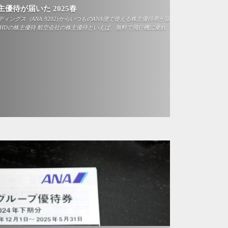
主優待が届いた 2025春
ィングス（ANA:9202)からいつものANA便で使える株主優待券が届
AHDの株主優待 航空会社の株主優待といえば、無料で飛行機に乗れ