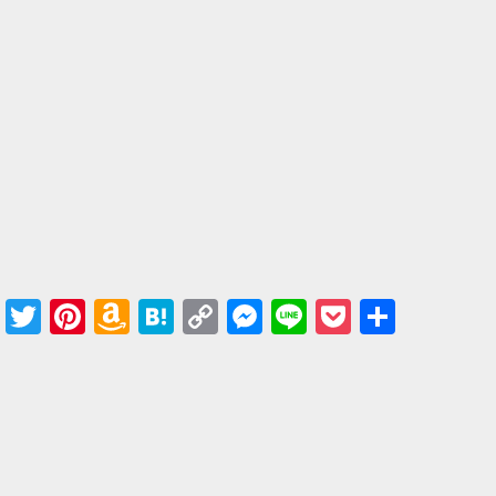
Facebook
Twitter
Pinterest
Amazon
Hatena
Copy
Messenger
Line
Pocket
共有
Wish
Link
List