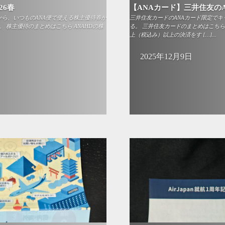
26春
【ANAカード】三井住友の
)から、いつものANA便で使える株主優待券が
三井住友カードのANAカード限定で
 株主優待のまとめはこちら ANAHDの株
る。 三井住友カードのまとめはこちら
上（税込み）以上の決済をす […]...
2025年12月9日