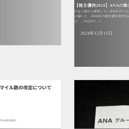
【株主優待2024】ANAの株
かなり前から保有しているANAホールデ
が届いた。 ANAHDの株主優待 航
だ。これはJA […]...
2024年12月11日