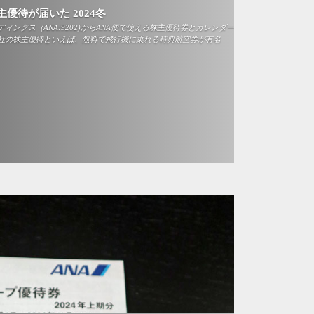
主優待が届いた 2024冬
ィングス（ANA:9202)からANA便で使える株主優待券とカレンダー
空会社の株主優待といえば、無料で飛行機に乗れる特典航空券が有名