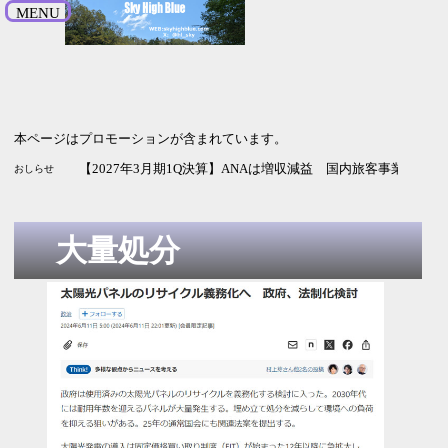
MENU
本ページはプロモーションが含まれています。
【2026年9月期3Q決算】サイバーエージェントは増収増益 
【2027年3月期1Q決算】NECは増収増益 純利益は2.5倍 通
【2027年3月期1Q決算】ANAは増収減益 国内旅客事業の改
おしらせ
大量処分