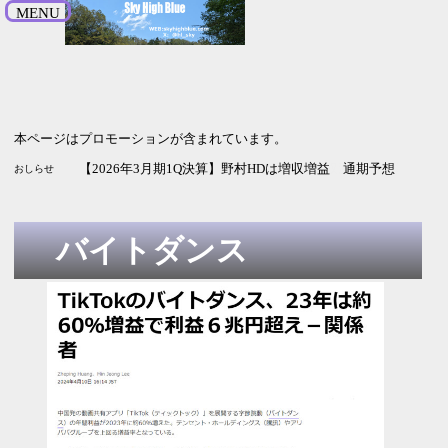
MENU
本ページはプロモーションが含まれています。
【2027年3月期1Q決算】JX金属は増収増益 為替と銅価格頼
【2027年3月期1Q決算】武田薬品工業は増収減益 新薬に期待
【2026年3月期1Q決算】野村HDは増収増益 通期予想・配当
おしらせ
バイトダンス