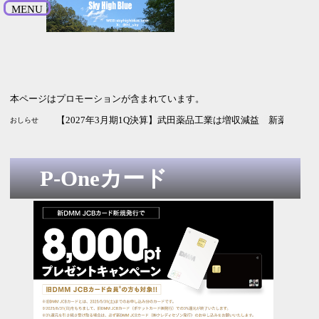
MENU
本ページはプロモーションが含まれています。
【2026年3月期1Q決算】NTTは増収増益 進捗率はそこそこ
【2027年3月期1Q決算】KOKUSAI ELECTRICは増収増益
【銀行預金金利比較】主要ネットバンクの金利を比較 2026年
【隠れ株主優待2026】今年もNSDからQUOカードが送られてき
【2027年3月期1Q決算】SBI HDは増収増益 でも通期予想・
【2027年3月期1Q決算】武田薬品工業は増収減益 新薬に期待
おしらせ
P-Oneカード