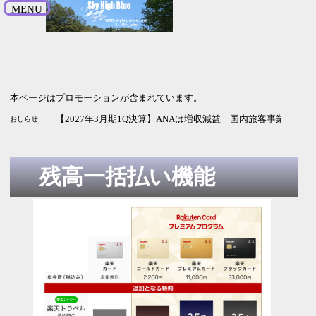
MENU
本ページはプロモーションが含まれています。
【2026年9月期3Q決算】HENNGEは増収増益 純利益の進捗率
【2027年3月期1Q決算】MUFGは増収増益 通期予想は変えず
【2026年12月期2Q決算】コカ・コーラは今回も増収増益 純
【2027年3月期1Q決算】NECは増収増益 純利益は2.5倍 通
【2027年3月期1Q決算】ANAは増収減益 国内旅客事業の改
おしらせ
残高一括払い機能