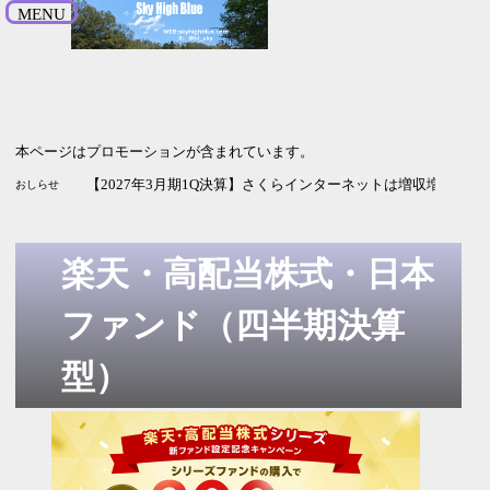
MENU
本ページはプロモーションが含まれています。
【2026年9月期3Q決算】HENNGEは増収増益 純利益の進捗率
【2027年3月期1Q決算】ソシオネクストは増収も利益は赤字
【2027年3月期1Q決算】さくらインターネットは増収増益 G
おしらせ
楽天・高配当株式・日本
ファンド（四半期決算
型）