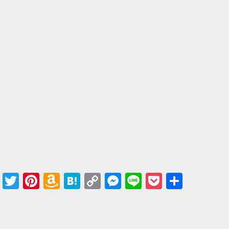
Facebook
Twitter
Pinterest
Amazon
Hatena
Copy
Messenger
Line
Pocket
共有
Wish
Link
List