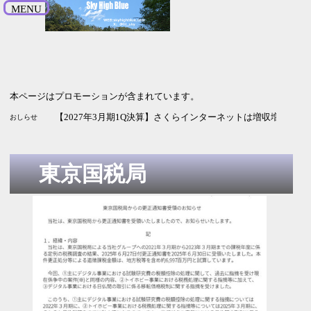
MENU
本ページはプロモーションが含まれています。
【2026年9月期3Q決算】HENNGEは増収増益 純利益の進捗率
【2027年3月期1Q決算】ソシオネクストは増収も利益は赤字
【2027年3月期1Q決算】さくらインターネットは増収増益 G
おしらせ
東京国税局