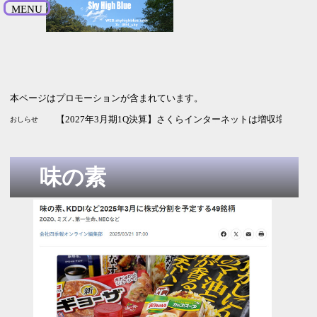
MENU
本ページはプロモーションが含まれています。
【2026年9月期3Q決算】HENNGEは増収増益 純利益の進捗率
【2027年3月期1Q決算】ソシオネクストは増収も利益は赤字
【2027年3月期1Q決算】さくらインターネットは増収増益 G
おしらせ
味の素