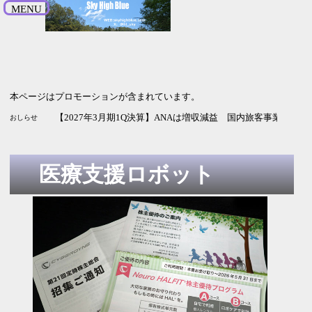
MENU
本ページはプロモーションが含まれています。
【2026年9月期3Q決算】サイバーエージェントは増収増益 
【2027年3月期1Q決算】NECは増収増益 純利益は2.5倍 通
【2027年3月期1Q決算】ANAは増収減益 国内旅客事業の改
おしらせ
医療支援ロボット