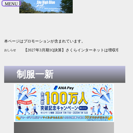
MENU
本ページはプロモーションが含まれています。
【2026年9月期3Q決算】HENNGEは増収増益 純利益の進捗率
【2027年3月期1Q決算】ソシオネクストは増収も利益は赤字
【2027年3月期1Q決算】さくらインターネットは増収増益 G
おしらせ
制服一新