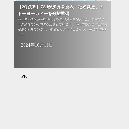
【2Q決算】7&iが決算を発表 社名変更、イ
トーヨーカドーを分離準備
7&i HD(3382)が2024年2月期の2Q決算を発表した。事前にリ
ークされていた噂の検証をしていこう。 7&iの業績 まずは業績
報告から見ていこう。 参照したデータはこちら。 IR情報 2024
[…]...
2024年10月11日
PR