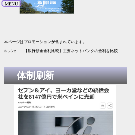
MENU
本ページはプロモーションが含まれています。
【SBI新生銀行】引っ越し受付中 最大5.2万円プレゼント 9月
【株主優待2026】イーサポートリンクから毎年楽しみのあれが届い
【銀行預金金利比較】主要ネットバンクの金利を比較 2026年
おしらせ
体制刷新