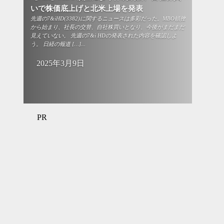
いで株価底上げと北米上場を発表
先週の7&iHD(3382)に関するニュースは多彩だった。MBO頓挫
から始まり、社長の交替、自社株買いとなり、今後がまだまだ
見えていない。 先週の7&i HDの発表された内容を確認しよ
う。 日経の報道 […]...
2025年3月9日
PR