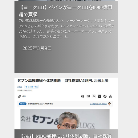
【ヨークHD】ベインがヨークHDを8000億円
超で買収
7&iHD(3382)から分離された、スーパーマーケット事業をヨー
クHDとして独立させたが、USファンドのベインに8,147億円で
売却が決まった。 赤字が続いたスーパーマーケット事業を切
り離し、これでコンビニ専 […]...
2025年3月9日
【7&i】MBO頓挫により体制刷新、自社株買