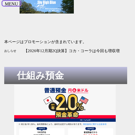
MENU
本ページはプロモーションが含まれています。
【2027年3月期1Q決算】JX金属は増収増益 為替と銅価格頼
【2026年12月期2Q決算】資生堂は増収増益 純利益は3倍
【2027年3月期1Q決算】武田薬品工業は増収減益 新薬に期待
【2026年3月期1Q決算】野村HDは増収増益 通期予想・配当
【2026年12月期2Q決算】コカ・コーラは今回も増収増益 純
おしらせ
仕組み預金