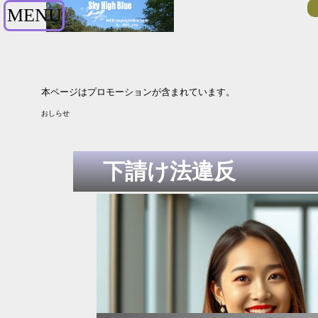
MENU
本ページはプロモーションが含まれています。
おしらせ
下請け法違反