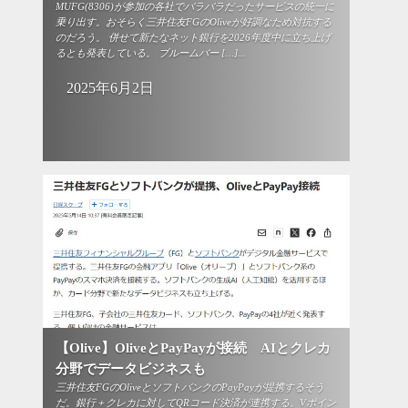
MUFG(8306)が参加の各社でバラバラだったサービスの統一に
乗り出す。おそらく三井住友FGのOliveが好調なため対抗する
のだろう。 併せて新たなネット銀行を2026年度中に立ち上げ
るとも発表している。 ブルームバー […]...
2025年6月2日
【Olive】OliveとPayPayが接続 AIとクレカ
分野でデータビジネスも
三井住友FGのOliveとソフトバンクのPayPayが提携するそう
だ。銀行＋クレカに対してQRコード決済が連携する。Vポイン