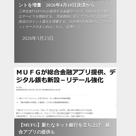
ントを増量 2026年4月10日決済から
三井住友FG(8316)が提供する金融サービス、Oliveがまた新た
なサービスを開始する。 預金残高に応じてクレカによる積立
投信のポイント還元を増量する。2026年4月決済から。 クレジ
ットカードのまとめはこちら。 証券 […]...
2026年3月23日
【MUFG】新たなネット銀行を立ち上げ 統
合アプリの提供も