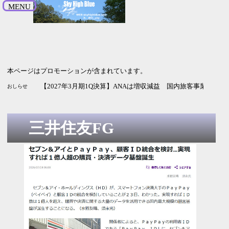
MENU
本ページはプロモーションが含まれています。
【2026年9月期3Q決算】HENNGEは増収増益 純利益の進捗率
【2027年3月期1Q決算】MUFGは増収増益 通期予想は変えず
【2026年12月期2Q決算】コカ・コーラは今回も増収増益 純
【2027年3月期1Q決算】NECは増収増益 純利益は2.5倍 通
【2027年3月期1Q決算】ANAは増収減益 国内旅客事業の改
おしらせ
三井住友FG