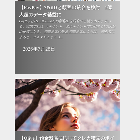
【PayPay】7&iIDと顧客ID統合を検討 1億
人超のデータ基盤に
PayPayと7&i HD(3382)の顧客IDを統合する話が出てきてい
る。実現すれば、dポイント、楽天ポイントに匹敵する1億人超
の規模になる。 読売新聞の報道 読売新聞によれば、 関係者に
よると、ＰａｙＰａｙ […]...
2026年7月28日
【Olive】預金残高に応じてクレカ積立のポイ