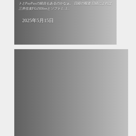
トとPayPayの統合もあるのかなぁ。 日経の報道 日経によれば
三井住友FGのOliveとソフト […]...
2025年5月15日