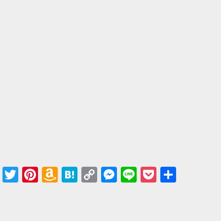
Facebook
Twitter
Pinterest
Amazon
Hatena
Copy
Messenger
Line
Pocket
共有
Wish
Link
List