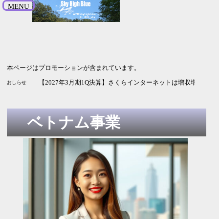
MENU
本ページはプロモーションが含まれています。
【2026年9月期3Q決算】HENNGEは増収増益 純利益の進捗率
【2027年3月期1Q決算】ソシオネクストは増収も利益は赤字
【2027年3月期1Q決算】さくらインターネットは増収増益 G
おしらせ
ベトナム事業