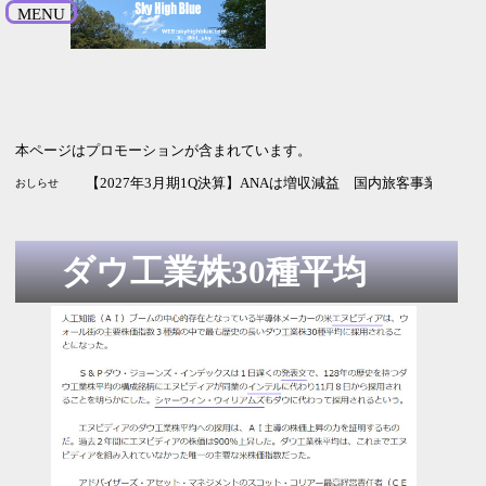
MENU
本ページはプロモーションが含まれています。
【2026年9月期3Q決算】サイバーエージェントは増収増益 
【2027年3月期1Q決算】NECは増収増益 純利益は2.5倍 通
【2027年3月期1Q決算】ANAは増収減益 国内旅客事業の改
おしらせ
ダウ工業株30種平均