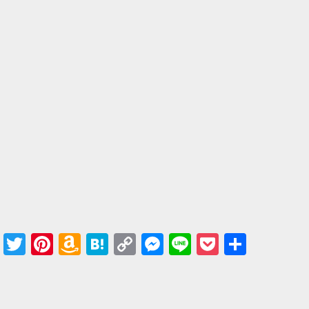
Facebook
Twitter
Pinterest
Amazon
Hatena
Copy
Messenger
Line
Pocket
共有
Wish
Link
List