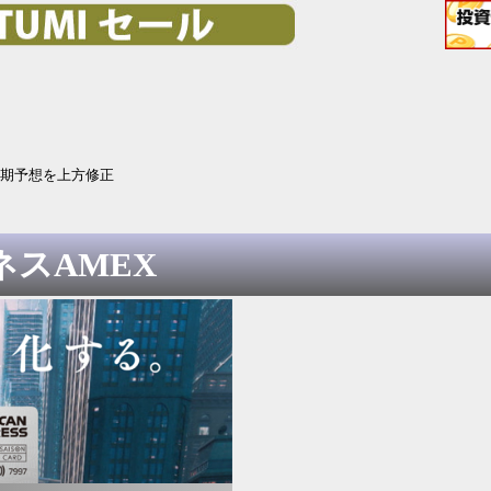
上期予想を上方修正
スAMEX