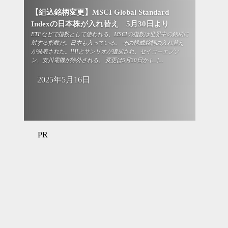
【組込銘柄変更】MSCI Global Standard
Indexの日本株が入れ替え 5月30日より
ETFなどで指数として使われる、MSCIの指数は世界中の銘柄に
対する指数だ。日本も入っている。 その構成銘柄の入れ替え
が発表された。IHIとサンリオが追加され、セイコーエプソ
ン、安川電機が除外される。 変更は5月30日か […]...
2025年5月16日
PR