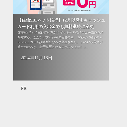
【住信SBIネット銀行】12月以降もキャッシュ
カード利用の入出金でも無料継続に変更
住信SBIネット銀行(7163)が12月からATMの入出金手数料を無
料化する。ただしアプリ利用の場合のみ。 代わりに従来のキ
ャッシュカードは有料になると発表された。 いろいろ苦情が
来たのだろう。若干修正されることになった […]...
2024年11月18日
PR