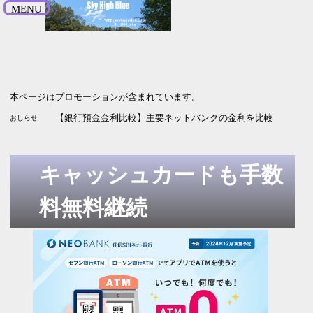
MENU
本ページはプロモーションが含まれています。
【SBI新生銀行】引っ越し受付中 最大5.2万円プレゼント 9月
【株主優待2026】イーサポートリンクから毎年楽しみのあれが届い
【銀行預金金利比較】主要ネットバンクの金利を比較 2026年
おしらせ
キャッシュカードも手数
料無料継続