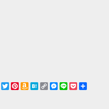
Facebook
Twitter
Pinterest
Amazon
Hatena
Copy
Messenger
Line
Pocket
共有
Wish
Link
List